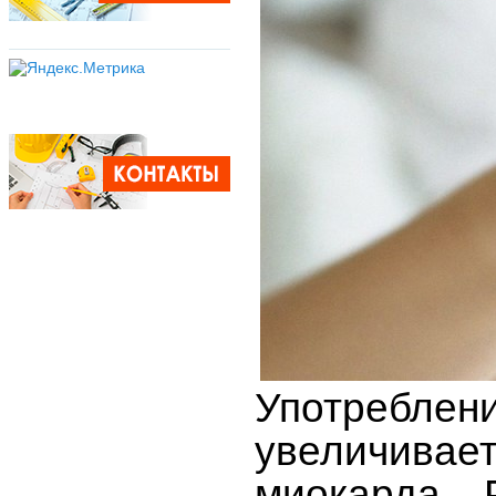
Употребле
увеличивает
миокарда. 