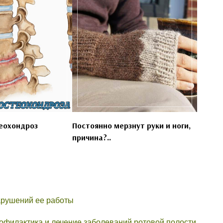
еохондроз
Постоянно мерзнут руки и ноги,
причина?..
арушений ее работы
офилактика и лечение заболеваний ротовой полости