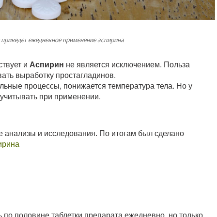
 приведет ежедневное применение аспирина
ствует и
Аспирин
не является исключением. Польза
вать выработку простагладинов.
ьные процессы, понижается температура тела. Но у
 учитывать при применении.
анализы и исследования. По итогам был сделано
ирина
 по половине таблетки препарата ежедневно, но только