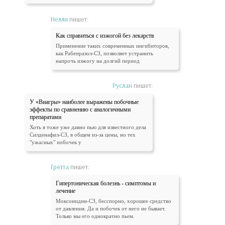
Нелли
пишет:
Как справиться с изжогой без лекарств
Применение таких современных ингибиторов,
как Рабепразол-СЗ, позволяет устранить
напрочь изжогу на долгий период
Руслан
пишет:
У «Виагры» наиболее выражены побочные
эффекты по сравнению с аналогичными
препаратами
Хоть я тоже уже давно пью для известного дела
Силденафил-СЗ, в общем из-за цены, но тех
"ужасных" побочек у
Гретта
пишет:
Гипертоническая болезнь - симптомы и
лечение
Моксонидин-СЗ, бесспорно, хорошее средство
от давления. Да и побочек от него не бывает.
Только мы его однократно пьем.