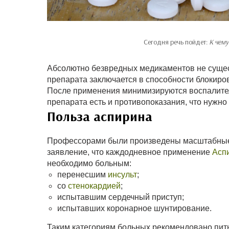
Сегодня речь пойдет:
К чему
Абсолютно безвредных медикаментов не суще
препарата заключается в способности блокиро
После применения минимизируются воспалител
препарата есть и противопоказания, что нужно
Польза аспирина
Профессорами были произведены масштабные 
заявление, что каждодневное применение
Асп
необходимо больным:
перенесшим
инсульт
;
со
стенокардией
;
испытавшим сердечный приступ;
испытавших коронарное шунтирование.
Таким категориям больных рекомендовано пить