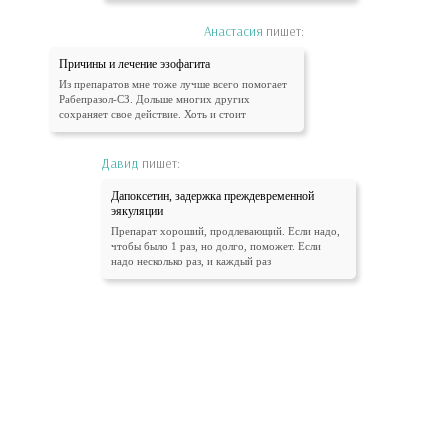
Анастасия
пишет:
Причины и лечение эзофагита
Из препаратов мне тоже лучше всего помогает
Рабепразол-СЗ. Дольше многих других
сохраняет свое действие. Хоть и стоит
Давид
пишет:
Дапоксетин, задержка преждевременной
эякуляции
Препарат хороший, продлевающий. Если надо,
чтобы было 1 раз, но долго, поможет. Если
надо несколько раз, и каждый раз