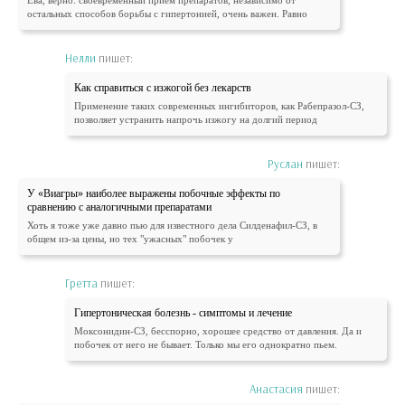
Ева, верно: своевременный прием препаратов, независимо от
остальных способов борьбы с гипертонией, очень важен. Равно
Нелли
пишет:
Как справиться с изжогой без лекарств
Применение таких современных ингибиторов, как Рабепразол-СЗ,
позволяет устранить напрочь изжогу на долгий период
Руслан
пишет:
У «Виагры» наиболее выражены побочные эффекты по
сравнению с аналогичными препаратами
Хоть я тоже уже давно пью для известного дела Силденафил-СЗ, в
общем из-за цены, но тех "ужасных" побочек у
Гретта
пишет:
Гипертоническая болезнь - симптомы и лечение
Моксонидин-СЗ, бесспорно, хорошее средство от давления. Да и
побочек от него не бывает. Только мы его однократно пьем.
Анастасия
пишет: