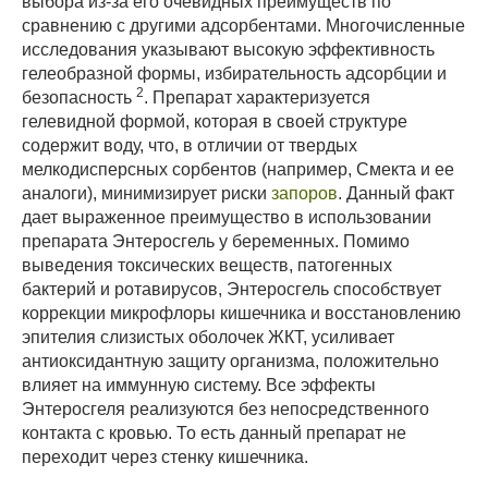
выбора из-за его очевидных преимуществ по
сравнению с другими адсорбентами. Многочисленные
исследования указывают высокую эффективность
гелеобразной формы, избирательность адсорбции и
2
безопасность
. Препарат характеризуется
гелевидной формой, которая в своей структуре
содержит воду, что, в отличии от твердых
мелкодисперсных сорбентов (например, Смекта и ее
аналоги), минимизирует риски
запоров
. Данный факт
дает выраженное преимущество в использовании
препарата Энтеросгель у беременных. Помимо
выведения токсических веществ, патогенных
бактерий и ротавирусов, Энтеросгель способствует
коррекции микрофлоры кишечника и восстановлению
эпителия слизистых оболочек ЖКТ, усиливает
антиоксидантную защиту организма, положительно
влияет на иммунную систему. Все эффекты
Энтеросгеля реализуются без непосредственного
контакта с кровью. То есть данный препарат не
переходит через стенку кишечника.