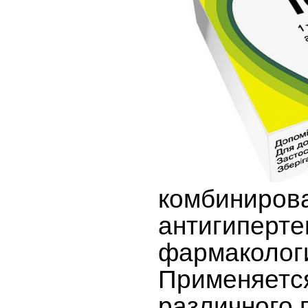
комбиниров
антигиперт
фармаколог
Применяетс
различного 