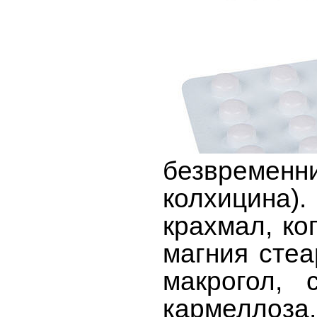
безвременн
колхицина)
крахмал, ко
магния стеа
макрогол, 
кармеллоз