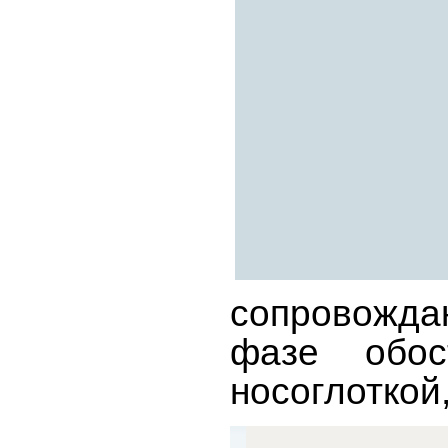
сопровождаю
фазе обос
носоглоткой