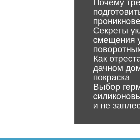
Почему тре
подготовит
проникнов
Секреты ук
смещения у
поворотны
Как отрест
дачном дом
покраска
Выбор герм
силиконовы
и не запле