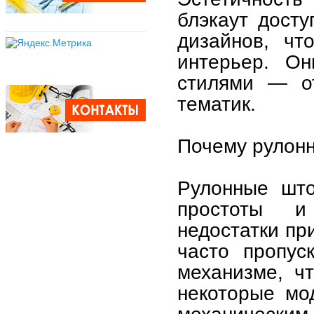
блэкаут дост
дизайнов, чт
интерьер. Он
стилями — о
тематик.
Почему рулон
Рулонные што
простоты и
недостатки пр
часто пропус
механизме, ч
некоторые мо