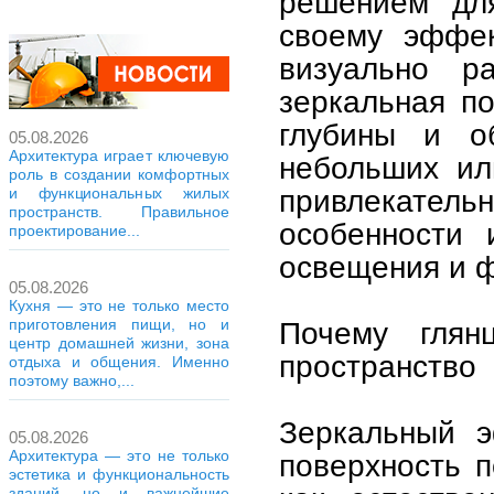
решением для
своему эффек
визуально ра
зеркальная п
глубины и о
05.08.2026
Архитектура играет ключевую
небольших ил
роль в создании комфортных
привлекатель
и функциональных жилых
пространств. Правильное
особенности 
проектирование...
освещения и ф
05.08.2026
Кухня — это не только место
приготовления пищи, но и
Почему глян
центр домашней жизни, зона
пространство
отдыха и общения. Именно
поэтому важно,...
Зеркальный э
05.08.2026
Архитектура — это не только
поверхность п
эстетика и функциональность
зданий, но и важнейшие