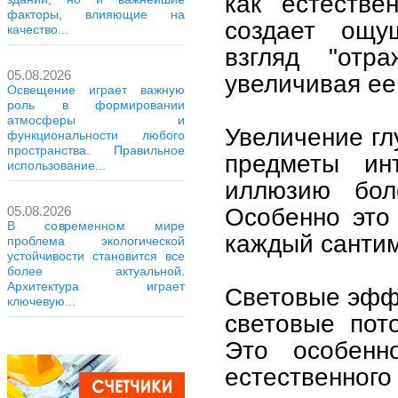
как естестве
факторы, влияющие на
создает ощу
качество...
взгляд "отра
05.08.2026
увеличивая ее
Освещение играет важную
роль в формировании
атмосферы и
Увеличение гл
функциональности любого
пространства. Правильное
предметы инт
использование...
иллюзию бол
Особенно это
05.08.2026
В современном мире
каждый сантим
проблема экологической
устойчивости становится все
более актуальной.
Архитектура играет
Световые эффе
ключевую...
световые пот
Это особенн
естественног