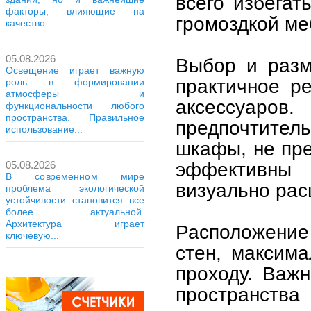
всего избегат
факторы, влияющие на
громоздкой ме
качество...
05.08.2026
Выбор и разм
Освещение играет важную
практичное р
роль в формировании
атмосферы и
аксессуар
функциональности любого
пространства. Правильное
предпочтите
использование...
шкафы, не пр
эффективны
05.08.2026
В современном мире
визуально ра
проблема экологической
устойчивости становится все
более актуальной.
Архитектура играет
Расположение
ключевую...
стен, максима
проходу. Важ
пространст