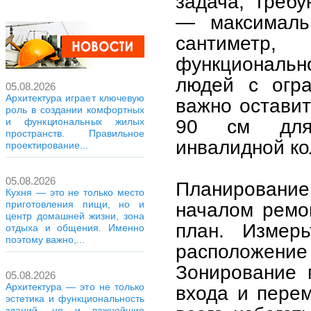
задача, треб
— максималь
сантимет
функциональн
людей с огра
05.08.2026
Архитектура играет ключевую
важно остави
роль в создании комфортных
90 см для 
и функциональных жилых
пространств. Правильное
инвалидной ко
проектирование...
05.08.2026
Планирование
Кухня — это не только место
приготовления пищи, но и
началом ремо
центр домашней жизни, зона
план. Измер
отдыха и общения. Именно
поэтому важно,...
расположен
Зонирование 
05.08.2026
Архитектура — это не только
входа и пере
эстетика и функциональность
зданий, но и важнейшие