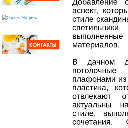
Добавление 
аспект, кото
стиле скандин
светильники
выполненны
материалов.
В дачном д
потолочные 
плафонами из 
пластика, ко
отвлекают о
актуальны н
стиле, выпо
сочетания.