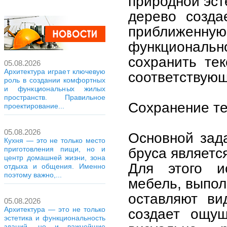
природной эст
дерево созда
приближенную 
функционал
сохранить тек
05.08.2026
Архитектура играет ключевую
соответствую
роль в создании комфортных
и функциональных жилых
пространств. Правильное
Сохранение те
проектирование...
05.08.2026
Основной зад
Кухня — это не только место
приготовления пищи, но и
бруса являетс
центр домашней жизни, зона
Для этого и
отдыха и общения. Именно
поэтому важно,...
мебель, выпол
оставляют ви
05.08.2026
Архитектура — это не только
создает ощущ
эстетика и функциональность
зданий, но и важнейшие