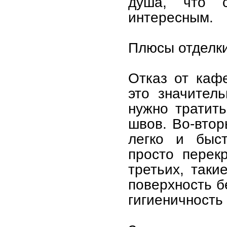
душа, что 
интересным.
Плюсы отделки
Отказ от каф
это значител
нужно тратить
швов. Во-вто
легко и быс
просто перек
третьих, так
поверхность б
гигиеничность