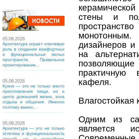
керамической
стены и по
пространст
монотонным
05.08.2026
дизайнеров и
Архитектура играет ключевую
роль в создании комфортных
на альтернат
и функциональных жилых
пространств. Правильное
позволяющие
проектирование...
практичную 
кафеля.
05.08.2026
Кухня — это не только место
приготовления пищи, но и
центр домашней жизни, зона
Влагостойкая 
отдыха и общения. Именно
поэтому важно,...
Одним из са
05.08.2026
является ис
Архитектура — это не только
эстетика и функциональность
Современные 
зданий, но и важнейшие