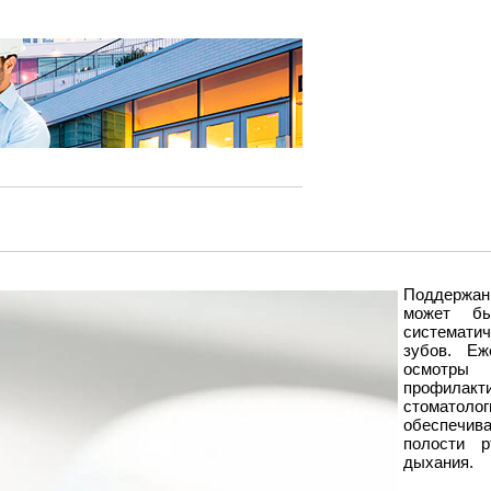
Поддержан
может бы
систематич
зубов. Еж
осмотр
профилак
стоматол
обеспечив
полости р
дыхания.