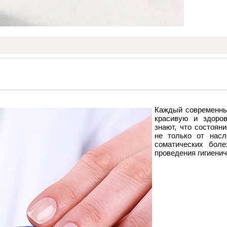
Каждый современны
красивую и здоро
знают, что состоян
не только от насл
соматических боле
проведения гигиени