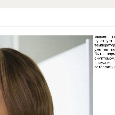
Бывает та
чувствует
температур
уже не пе
быть нор
симптомо
внимани
оставлять 