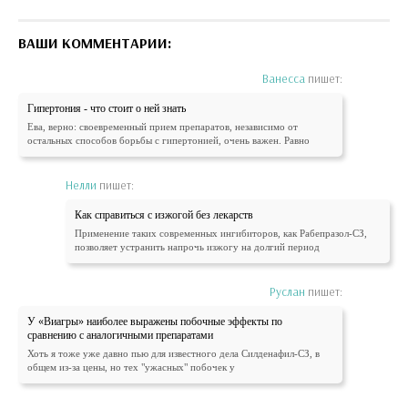
ВАШИ КОММЕНТАРИИ:
Ванесса
пишет:
Гипертония - что стоит о ней знать
Ева, верно: своевременный прием препаратов, независимо от
остальных способов борьбы с гипертонией, очень важен. Равно
Нелли
пишет:
Как справиться с изжогой без лекарств
Применение таких современных ингибиторов, как Рабепразол-СЗ,
позволяет устранить напрочь изжогу на долгий период
Руслан
пишет:
У «Виагры» наиболее выражены побочные эффекты по
сравнению с аналогичными препаратами
Хоть я тоже уже давно пью для известного дела Силденафил-СЗ, в
общем из-за цены, но тех "ужасных" побочек у