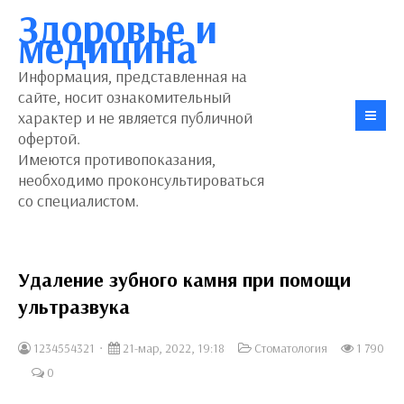
Здоровье и
медицина
Информация, представленная на
сайте, носит ознакомительный
характер и не является публичной
офертой.
Имеются противопоказания,
необходимо проконсультироваться
со специалистом.
Удаление зубного камня при помощи
ультразвука
1234554321
21-мар, 2022, 19:18
Стоматология
1 790
0