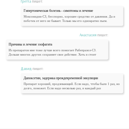
Гретта
пишет:
Гипертоническая болезнь - симптомы и лечение
Моксонидин-СЗ, бесспорно, хорошее средство от давления. Да и
побочек от него не бывает. Только мы его однократно пьем.
Анастасия
пишет:
Причины и лечение эзофагита
Из препаратов мне тоже лучше всего помогает Рабепразол-СЗ.
Дольше многих других сохраняет свое действие. Хоть и стоит
Давид
пишет:
Дапоксетин, задержка преждевременной эякуляции
Препарат хороший, продлевающий. Если надо, чтобы было 1 раз, но
долго, поможет. Если надо несколько раз, и каждый раз