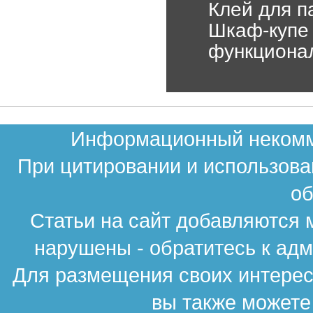
Клей для п
Шкаф-купе 
функциона
Информационный некомме
При цитировании и использова
об
Статьи на сайт добавляются 
нарушены - обратитесь к ад
Для размещения своих интересн
вы также можете