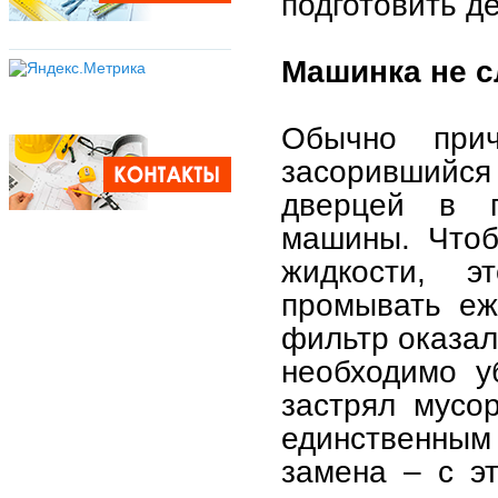
подготовить де
Машинка не с
Обычно прич
засорившийся
дверцей в п
машины. Чтоб
жидкости, э
промывать еж
фильтр оказал
необходимо у
застрял мусо
единственны
замена – с э