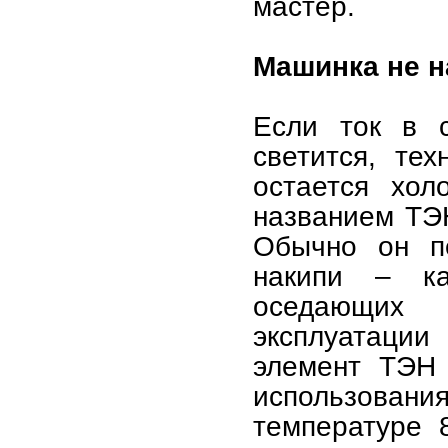
мастер.
Машинка не н
Если ток в с
светится, те
остается хол
названием ТЭН
Обычно он пе
накипи – ка
оседающих 
эксплуатаци
элемент ТЭН 
использовани
температуре 