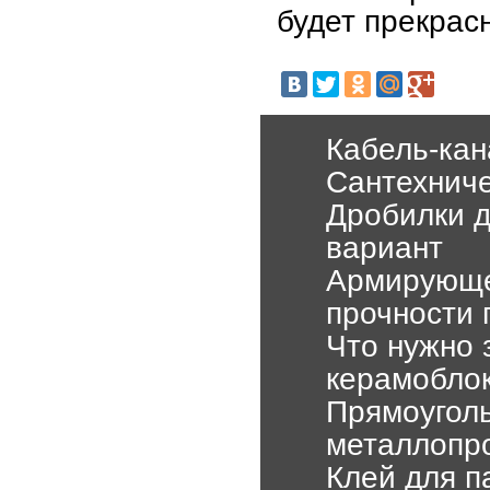
будет прекрас
Кабель-ка
Сантехниче
Дробилки д
вариант
Армирующе
прочности 
Что нужно 
керамобло
Прямоугол
металлопр
Клей для п