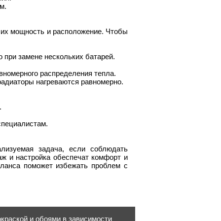
м.
 их мощность и расположение. Чтобы
 при замене нескольких батарей.
вномерного распределения тепла.
радиаторы нагреваются равномерно.
.
специалистам.
лизуемая задача, если соблюдать
ж и настройка обеспечат комфорт и
аланса поможет избежать проблем с
краской и обоями в зависимости