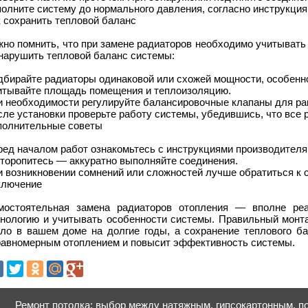
олните систему до нормального давления, согласно инструкция
 сохранить тепловой баланс
жно помнить, что при замене радиаторов необходимо учитывать
 нарушить тепловой баланс системы:
бирайте радиаторы одинаковой или схожей мощности, особенно
итывайте площадь помещения и теплоизоляцию.
и необходимости регулируйте балансировочные клапаны для ра
ле установки проверьте работу системы, убедившись, что все 
полнительные советы
ед началом работ ознакомьтесь с инструкциями производителя
 торопитесь — аккуратно выполняйте соединения.
и возникновении сомнений или сложностей лучше обратиться к 
ключение
мостоятельная замена радиаторов отопления — вполне реа
хнологию и учитывать особенности системы. Правильный монта
пло в вашем доме на долгие годы, а сохранение теплового б
равномерным отоплением и повысит эффективность системы.
Ремонт потолка: выбор между натяжным, гипсокартонным, по