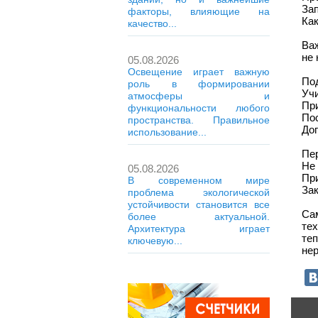
Зап
факторы, влияющие на
Как
качество...
Ва
не
05.08.2026
Освещение играет важную
Под
роль в формировании
Уч
атмосферы и
Пр
функциональности любого
Пос
пространства. Правильное
До
использование...
Пер
Не
05.08.2026
Пр
В современном мире
За
проблема экологической
устойчивости становится все
Са
более актуальной.
те
Архитектура играет
те
ключевую...
не