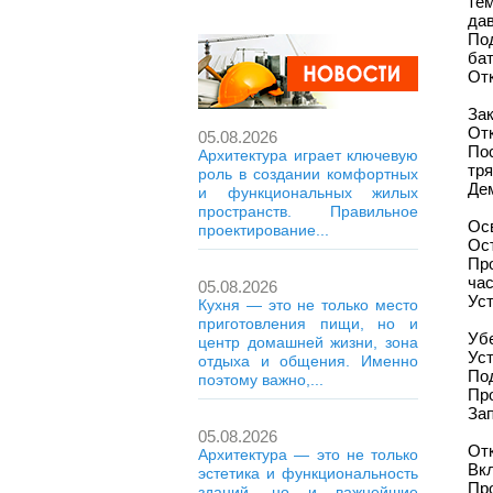
те
да
По
бат
От
Зак
Отк
05.08.2026
По
Архитектура играет ключевую
тря
роль в создании комфортных
Де
и функциональных жилых
пространств. Правильное
Осв
проектирование...
Ос
Пр
час
05.08.2026
Уст
Кухня — это не только место
приготовления пищи, но и
Убе
центр домашней жизни, зона
Уст
отдыха и общения. Именно
Под
поэтому важно,...
Про
Зап
05.08.2026
Отк
Архитектура — это не только
Вк
эстетика и функциональность
Про
зданий, но и важнейшие