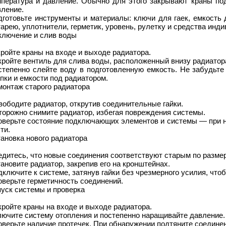
мпература и давление. Обычно для этого закрывают краны под
вление.
дготовьте инструменты и материалы: ключи для гаек, емкость
арею, уплотнители, герметик, уровень, рулетку и средства инд
ключение и слив воды
ройте краны на входе и выходе радиатора.
ройте вентиль для слива воды, расположенный внизу радиатора
степенно слейте воду в подготовленную емкость. Не забудьте
пки и емкости под радиатором.
монтаж старого радиатора
ободите радиатор, открутив соединительные гайки.
торожно снимите радиатор, избегая повреждения системы.
оверьте состояние подключающих элементов и системы — при 
ти.
ановка нового радиатора
дитесь, что новые соединения соответствуют старым по размер
ановите радиатор, закрепив его на кронштейнах.
ключите к системе, затянув гайки без чрезмерного усилия, что
верьте герметичность соединений.
уск системы и проверка
ройте краны на входе и выходе радиатора.
лючите систему отопления и постепенно наращивайте давление.
верьте наличие протечек. При обнаружении подтяните соедине