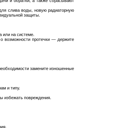
ачи и обратки, а также сбрасывают
 для слива воды, новую радиаторную
ивидуальной защиты.
 или на системе.
 о возможности протечки — держите
необходимости замените изношенные
ам и типу.
бы избежать повреждения.
ния.