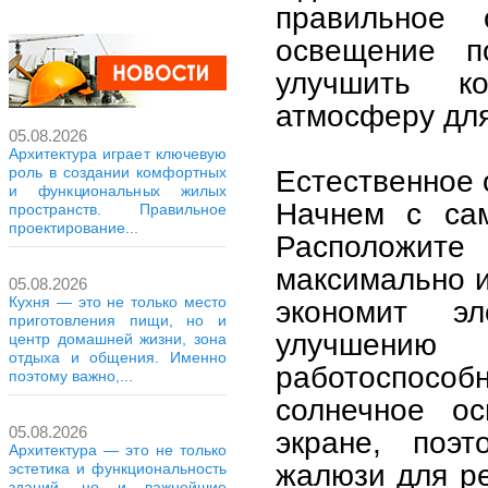
правильное 
освещение по
улучшить к
атмосферу для
05.08.2026
Архитектура играет ключевую
роль в создании комфортных
Естественное
и функциональных жилых
Начнем с сам
пространств. Правильное
проектирование...
Расположите 
максимально и
05.08.2026
Кухня — это не только место
экономит эл
приготовления пищи, но и
улучшени
центр домашней жизни, зона
отдыха и общения. Именно
работоспосо
поэтому важно,...
солнечное о
05.08.2026
экране, поэ
Архитектура — это не только
жалюзи для ре
эстетика и функциональность
зданий, но и важнейшие