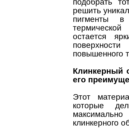
подобрать то
решить уникал
пигменты в
термической
остается яр
поверхност
повышенного т
Клинкерный о
его преимуще
Этот материа
которые де
максимальн
клинкерного о