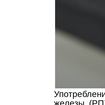
Употреблен
железы (РП