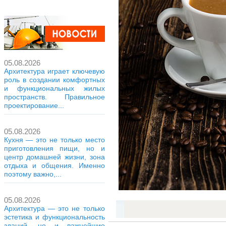
05.08.2026
Архитектура играет ключевую
роль в создании комфортных
и функциональных жилых
пространств. Правильное
проектирование...
05.08.2026
Кухня — это не только место
приготовления пищи, но и
центр домашней жизни, зона
отдыха и общения. Именно
поэтому важно,...
05.08.2026
Архитектура — это не только
эстетика и функциональность
зданий, но и важнейшие