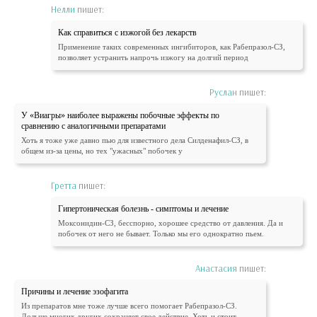
Нелли
пишет:
Как справиться с изжогой без лекарств
Применение таких современных ингибиторов, как Рабепразол-СЗ,
позволяет устранить напрочь изжогу на долгий период
Руслан
пишет:
У «Виагры» наиболее выражены побочные эффекты по
сравнению с аналогичными препаратами
Хоть я тоже уже давно пью для известного дела Силденафил-СЗ, в
общем из-за цены, но тех "ужасных" побочек у
Гретта
пишет:
Гипертоническая болезнь - симптомы и лечение
Моксонидин-СЗ, бесспорно, хорошее средство от давления. Да и
побочек от него не бывает. Только мы его однократно пьем.
Анастасия
пишет:
Причины и лечение эзофагита
Из препаратов мне тоже лучше всего помогает Рабепразол-СЗ.
Дольше многих других сохраняет свое действие. Хоть и стоит