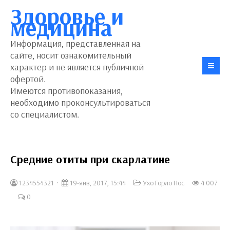
Здоровье и
медицина
Информация, представленная на
сайте, носит ознакомительный
характер и не является публичной
офертой.
Имеются противопоказания,
необходимо проконсультироваться
со специалистом.
Средние отиты при скарлатине
1234554321
19-янв, 2017, 15:44
Ухо Горло Нос
4 007
0