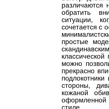
различаются н
обратить вн
ситуации, к
сочетается с 
минималистск
простые моде
скандинавск
классической 
можно позвол
прекрасно впи
подлокотники 
стороны, ди
кожаной обив
оформленной
стиле.