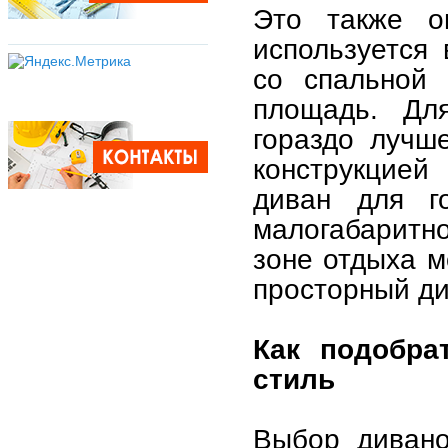
Это также оп
используется 
со спальной 
площадь. Дл
гораздо лучш
конструкцией
диван для г
малогабаритно
зоне отдыха м
просторный ди
Как подобра
стиль
Выбор дивано