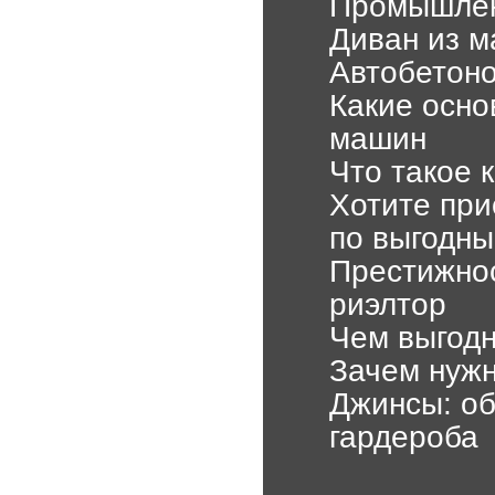
Промышленн
Диван из м
Автобетон
Какие осно
машин
Что такое 
Хотите при
по выгодн
Престижнос
риэлтор
Чем выгодн
Зачем нужн
Джинсы: об
гардероба