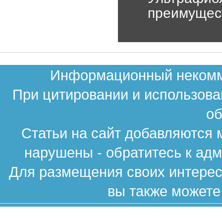
преимущес
Информационный некомме
При цитировании и использова
об
Статьи на сайт добавляются 
нарушены - обратитесь к ад
Для размещения своих интересн
вы также можете