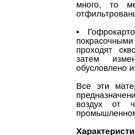
много, то м
отфильтрован
• Гофрокарт
покрасочным
проходят скв
затем изме
обусловлено и
Все эти мате
предназначен
воздух от ч
промышленном 
Характеристи