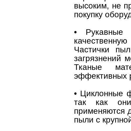
высоким, не п
покупку обору
• Рукавные 
качественну
Частички пыл
загрязнений м
Тканые мат
эффективных р
• Циклонные ф
так как он
применяются д
пыли с крупно