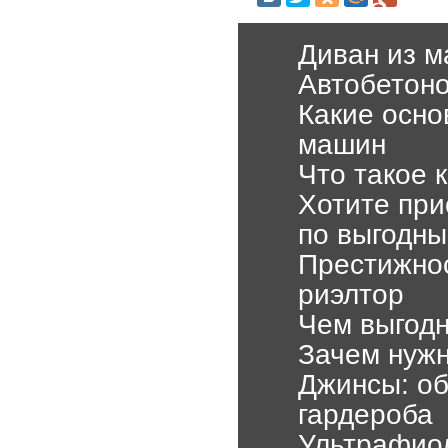
Диван из м
Автобетон
Какие осно
машин
Что такое 
Хотите при
по выгодн
Престижнос
риэлтор
Чем выгодн
Зачем нужн
Джинсы: об
гардероба
Ультрафиол