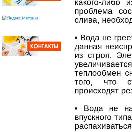
какого-либо 
проблема сос
слива, необхо
• Вода не гре
данная неиспр
из строя. Эле
увеличивае
теплообмен с
того, что с
происходят ре
• Вода не на
впускного тип
распахивать