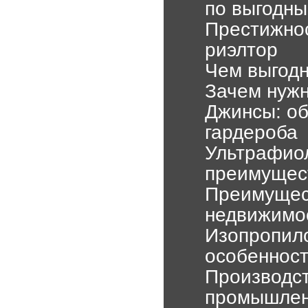
по выгодн
Престижнос
риэлтор
Чем выгодн
Зачем нужн
Джинсы: об
гардероба
Ультрафиол
преимущес
Преимущес
недвижимос
Изопропило
особеннос
Производс
промышлен