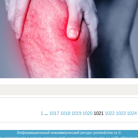
1
...
1017
1018
1019
1020
1021
1022
1023
1024
Вперед
Назад
Информационный некоммерческий ресурс pomedicine.ru ©