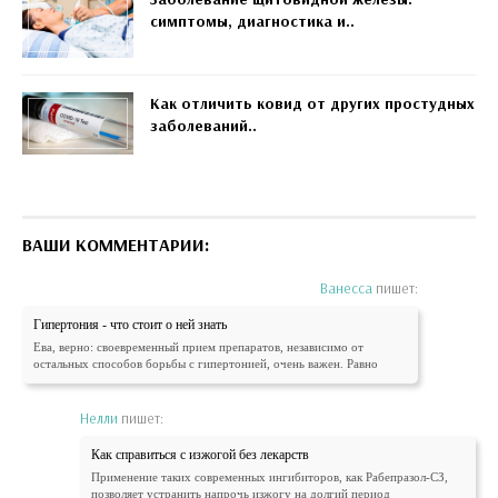
симптомы, диагностика и..
Как отличить ковид от других простудных
заболеваний..
ВАШИ КОММЕНТАРИИ:
Ванесса
пишет:
Гипертония - что стоит о ней знать
Ева, верно: своевременный прием препаратов, независимо от
остальных способов борьбы с гипертонией, очень важен. Равно
Нелли
пишет:
Как справиться с изжогой без лекарств
Применение таких современных ингибиторов, как Рабепразол-СЗ,
позволяет устранить напрочь изжогу на долгий период