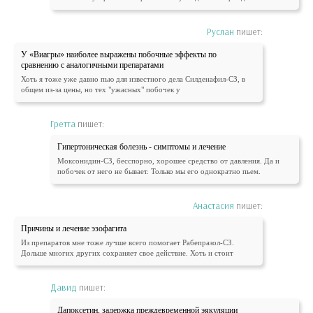
Руслан
пишет:
У «Виагры» наиболее выражены побочные эффекты по
сравнению с аналогичными препаратами
Хоть я тоже уже давно пью для известного дела Силденафил-СЗ, в
общем из-за цены, но тех "ужасных" побочек у
Гретта
пишет:
Гипертоническая болезнь - симптомы и лечение
Моксонидин-СЗ, бесспорно, хорошее средство от давления. Да и
побочек от него не бывает. Только мы его однократно пьем.
Анастасия
пишет:
Причины и лечение эзофагита
Из препаратов мне тоже лучше всего помогает Рабепразол-СЗ.
Дольше многих других сохраняет свое действие. Хоть и стоит
Давид
пишет:
Дапоксетин, задержка преждевременной эякуляции