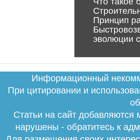
Что такое 
Строительн
Принцип р
Быстровоз
эволюции с
Информационный некомме
При цитировании и использова
об
Статьи на сайт добавляются 
нарушены - обратитесь к ад
Для размещения своих интересн