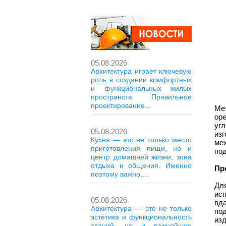
05.08.2026
Архитектура играет ключевую
роль в создании комфортных
и функциональных жилых
пространств. Правильное
проектирование...
Ме
ор
уг
05.08.2026
из
Кухня — это не только место
ме
приготовления пищи, но и
под
центр домашней жизни, зона
отдыха и общения. Именно
Пр
поэтому важно,...
Дл
ис
05.08.2026
вда
Архитектура — это не только
по
эстетика и функциональность
изд
зданий, но и важнейшие