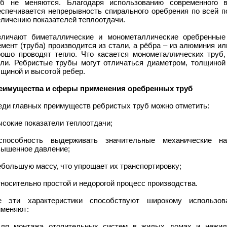
уб не меняются. Благодаря использованию современного в
еспечивается непрерывность спирального оребрения по всей п
еличению показателей теплоотдачи.
зличают биметаллические и монометаллические оребренные
мент (труба) производится из стали, а рёбра – из алюминия ил
рошо проводят тепло. Что касается монометаллических труб,
али. Ребристые трубы могут отличаться диаметром, толщиной 
щиной и высотой ребер.
еимущества и сферы применения оребренных труб
еди главных преимуществ ребристых труб можно отметить:
ысокие показатели теплоотдачи;
способность выдерживать значительные механические на
вышенное давление;
ебольшую массу, что упрощает их транспортировку;
тносительно простой и недорогой процесс производства.
е эти характеристики способствуют широкому использов
именяют:
для монтажа отопительных систем в жилых домах и нежилы