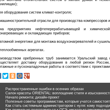
анилищах);
ля оборудования систем климат-контроля;
 машиностроительной отрасли для производства компрессоров 
на предприятиях нефтеперерабатывающей и химическо
зонагревающих и охлаждающих приборов;
 атомной энергетике для монтажа воздухонагревателей и сушил
 теплообменных агрегатах.
оизводством оребренных труб занимается Уральский завод к
уществляет доставку оборудования в любой регион России,
тажные и пусконаладочные работы в соответствии с проектами
Распространенные ошибки в осенних образах
Салон красоты ORIENTAL: воплощение стиля и изысканност
Начало ремонта: дизайн-проект
Полезные советы программистам, которые учатся самостоя
Как стать системным администратором с нуля: кому подходи
Как правильно подготовиться к ОГЭ: несколько рекомендаци