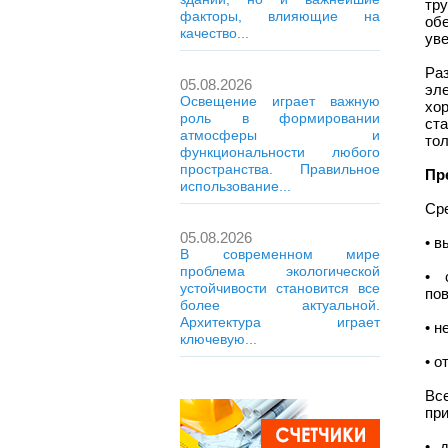
тр
факторы, влияющие на
об
качество...
ув
Ра
05.08.2026
эле
Освещение играет важную
хо
роль в формировании
ст
атмосферы и
тол
функциональности любого
пространства. Правильное
Пр
использование...
Ср
05.08.2026
• в
В современном мире
проблема экологической
• 
устойчивости становится все
по
более актуальной.
Архитектура играет
• н
ключевую...
• о
Вс
пр
• 