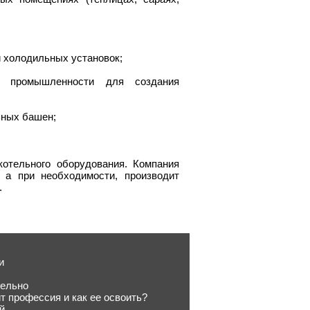
и холодильных установок;
й промышленности для создания
ьных башен;
отельного оборудования. Компания
 а при необходимости, производит
.
и
тельно
т профессия и как ее освоить?
й