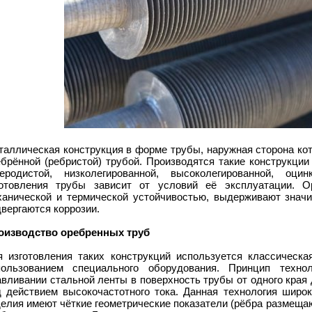
таллическая конструкция в форме трубы, наружная сторона ко
ебрённой (ребристой) трубой. Производятся такие конструкции
леродистой, низколегированной, высоколегированной, оц
готовления трубы зависит от условий её эксплуатации. О
ханической и термической устойчивостью, выдерживают знач
вергаются коррозии.
оизводство оребренных труб
я изготовления таких конструкций используется классическая
пользованием специального оборудования. Принцип техн
вливании стальной ленты в поверхность трубы от одного края
д действием высокочастотного тока. Данная технология широк
елия имеют чёткие геометрические показатели (рёбра размещаю