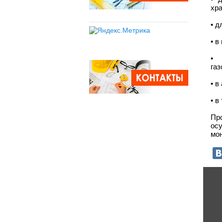
хр
• д
• в
• 
га
• в
• в
Пр
ос
мон