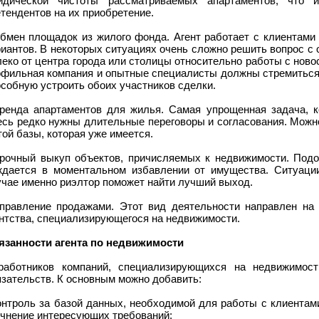
идической чистоты рассматриваемых апартаментов, что 
тендентов на их приобретение.
Обмен площадок из жилого фонда. Агент работает с клиентами
иантов. В некоторых ситуациях очень сложно решить вопрос с
еко от центра города или столицы относительно работы с ново
офильная компания и опытные специалисты должны стремиться
собную устроить обоих участников сделки.
Аренда апартаментов для жилья. Самая упрощенная задача, ко
есь редко нужны длительные переговоры и согласования. Можн
той базы, которая уже имеется.
Срочный выкуп объектов, причисляемых к недвижимости. Подо
ждается в моментальном избавлении от имущества. Ситуаци
учае именно риэлтор поможет найти лучший выход.
Управление продажами. Этот вид деятельности направлен на 
нтства, специализирующегося на недвижимости.
язанности агента по недвижимости
работников компаний, специализирующихся на недвижимост
зательств. К основным можно добавить:
онтроль за базой данных, необходимой для работы с клиентами
очнение интересующих требований;