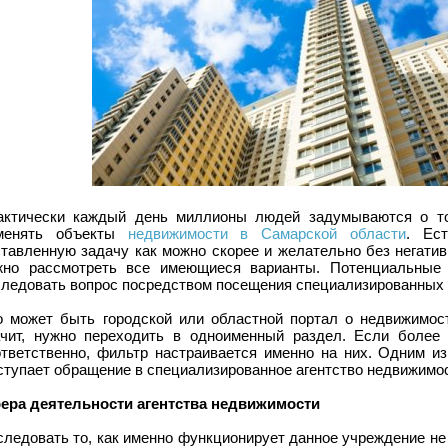
актически каждый день миллионы людей задумываются о то
менять объекты
недвижимости в Самарской области
. Ес
ставленную задачу как можно скорее и желательно без негати
жно рассмотреть все имеющиеся варианты. Потенциальные 
следовать вопрос посредством посещения специализированных 
о может быть городской или областной портал о недвижимост
ачит, нужно переходить в одноименный раздел. Если более
ответственно, фильтр настраивается именно на них. Одним и
ступает обращение в специализированное агентство недвижимос
ера деятельности агентства недвижимости
ледовать то, как именно функционирует данное учреждение не 