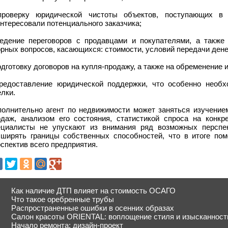
проверку юридической чистоты объектов, поступающих в 
нтересовали потенциального заказчика;
ведение переговоров с продавцами и покупателями, а также
рных вопросов, касающихся: стоимости, условий передачи ден
одготовку договоров на купля-продажу, а также на обременение и
предоставление юридической поддержки, что особенно необх
лки.
полнительно агент по недвижимости может заняться изучение
одаж, анализом его состояния, статистикой спроса на конк
ециалисты не упускают из внимания ряд возможных перспект
сширять границы собственных способностей, что в итоге пом
спектив всего предприятия.
Как наличие ДТП влияет на стоимость ОСАГО
Что такое оребренные трубы
Распространенные ошибки в осенних образах
Салон красоты ORIENTAL: воплощение стиля и изысканност
Начало ремонта: дизайн-проект