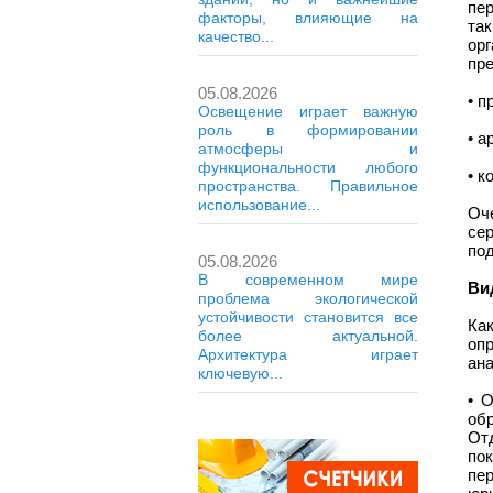
пе
факторы, влияющие на
та
качество...
ор
пр
05.08.2026
• п
Освещение играет важную
роль в формировании
• а
атмосферы и
функциональности любого
• к
пространства. Правильное
использование...
Оч
се
под
05.08.2026
В современном мире
Ви
проблема экологической
устойчивости становится все
Ка
более актуальной.
оп
Архитектура играет
ана
ключевую...
• 
обр
От
по
пе