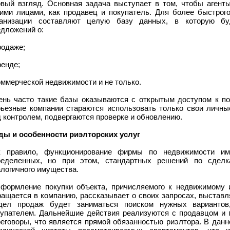
рвый взгляд. Основная задача выступает в том, чтобы агент
кими лицами, как продавец и покупатель. Для более быстрого
ганизации составляют целую базу данных, в которую бу
едложений о:
родаже;
ренде;
оммерческой недвижимости и не только.
ень часто такие базы оказываются с открытым доступом к по
рьезные компании стараются использовать только свои личны
 контролем, подвергаются проверке и обновлению.
ды и особенности риэлторских услуг
к правило, функционирование фирмы по недвижимости им
ределенных, но при этом, стандартных решений по сдел
логичного имущества.
Оформление покупки объекта, причисляемого к недвижимому 
ащается в компанию, рассказывает о своих запросах, выставл
дел продаж будет заниматься поиском нужных вариантов
купателем. Дальнейшие действия реализуются с продавцом и 
реговоры, что является прямой обязанностью риэлтора. В дан