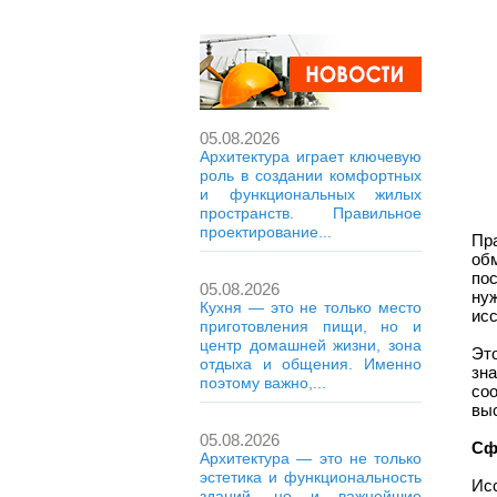
05.08.2026
Архитектура играет ключевую
роль в создании комфортных
и функциональных жилых
пространств. Правильное
проектирование...
Пр
об
по
05.08.2026
ну
Кухня — это не только место
ис
приготовления пищи, но и
центр домашней жизни, зона
Эт
отдыха и общения. Именно
зн
поэтому важно,...
со
вы
05.08.2026
Сф
Архитектура — это не только
эстетика и функциональность
Исс
зданий, но и важнейшие