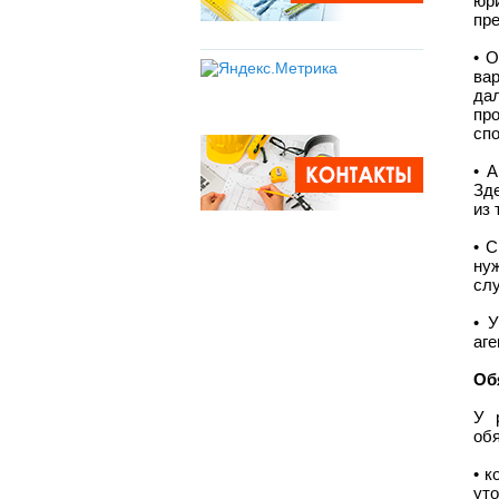
юр
пре
• 
вар
дал
пр
спо
• 
Зд
из 
• 
ну
сл
• 
аге
Об
У 
обя
• к
ут