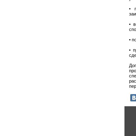
• 
заи
• 
спо
• п
• 
сде
До
пр
сп
ра
пер