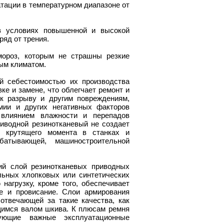
тации в температурном диапазоне от
 в условиях повышенной и высокой
ряд от трения.
мороз, которым не страшны резкие
ым климатом.
й себестоимостью их производства
ке и замене, что облегчает ремонт и
 к разрыву и другим повреждениям,
мии и других негативных факторов
влиянием влажности и перепадов
риводной резинотканевый не создает
 крутящего момента в станках и
абатывающей, машиностроительной
ий слой резинотканевых приводных
льных хлопковых или синтетических
нагрузку, кроме того, обеспечивает
е и провисание. Слои армирования
твечающей за такие качества, как
щимся валом шкива. К плюсам ремня
дующие важные эксплуатационные