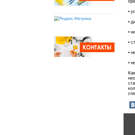
пр
• у
• д
• н
• с
• н
• н
Ка
не
ст
ко
спе