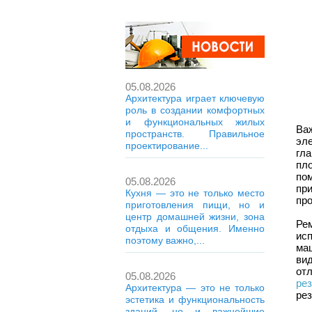
05.08.2026
Архитектура играет ключевую
роль в создании комфортных
и функциональных жилых
Ва
пространств. Правильное
эл
проектирование...
гл
пл
по
05.08.2026
пр
Кухня — это не только место
про
приготовления пищи, но и
центр домашней жизни, зона
Ре
отдыха и общения. Именно
ис
поэтому важно,...
ма
ви
от
05.08.2026
ре
Архитектура — это не только
ре
эстетика и функциональность
зданий, но и важнейшие