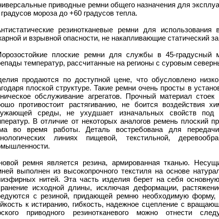
Универсальные приводные ремни общего назначения для эксплуа
 градусов мороза до +60 градусов тепла.
Антистатические резинотканевые ремни для использования
арной и взрывной опасности, не накапливающие статический за
Морозостойкие плоские ремни для службы в 45-градусный 
репады температур, рассчитанные на регионы с суровым северн
делия продаются по доступной цене, что обусловлено низко
годаря плоской структуре. Такие ремни очень просты в установ
хническое обслуживание агрегатов. Прочный материал стоек
рошо противостоит растягиванию, не боится воздействия хи
ружающей среды, не ухудшает изначальных свойств под 
мператур. В отличие от некоторых аналогов ремень плоский п
ма во время работы. Деталь востребована для передачи
хнологических линиях пищевой, текстильной, деревообр
омышленности.
новой ремня является резина, армированная тканью. Несущ
мней выполнен из высокопрочного текстиля на основе натура
лиэфирных нитей. Эта часть изделия берет на себя основную 
хранение исходной длины, исключая деформации, растяжени
редуются с резиной, придающей ремню необходимую форму, о
ойкость к истиранию, гибкость, надежное сцепление с вращаю
оского приводного резинотканевого можно отнести сле