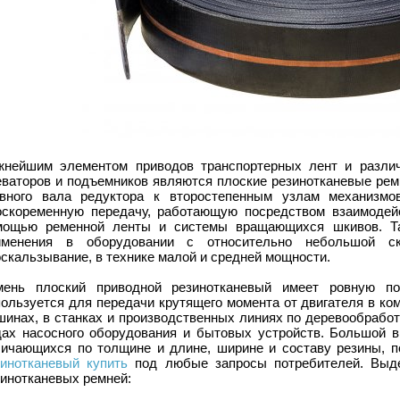
жнейшим элементом приводов транспортерных лент и различн
еваторов и подъемников являются плоские резинотканевые рем
авного вала редуктора к второстепенным узлам механизм
оскоременную передачу, работающую посредством взаимодей
мощью ременной ленты и системы вращающихся шкивов. Та
именения в оборудовании с относительно небольшой с
скальзывание, в технике малой и средней мощности.
мень плоский приводной резинотканевый имеет ровную по
пользуется для передачи крутящего момента от двигателя в к
шинах, в станках и производственных линиях по деревообработ
дах насосного оборудования и бытовых устройств. Большой в
личающихся по толщине и длине, ширине и составу резины, 
зинотканевый купить
под любые запросы потребителей. Выде
зинотканевых ремней: