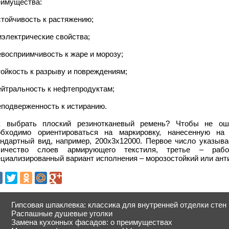
еимущества:
стойчивость к растяжению;
иэлектрические свойства;
евосприимчивость к жаре и морозу;
тойкость к разрыву и повреждениям;
ейтральность к нефтепродуктам;
еподверженность к истиранию.
к выбрать плоский резинотканевый ремень? Чтобы не ош
обходимо ориентироваться на маркировку, нанесенную на
андартный вид, например, 200х3х12000. Первое число указыва
личество слоев армирующего текстиля, третье – рабо
циализированный вариант исполнения – морозостойкий или ант
Гипсовая шпаклевка: классика для внутренней отделки стен
Распашные душевые уголки
Замена кухонных фасадов: о преимуществах