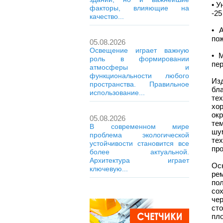
• 
факторы, влияющие на
-25
качество...
• 
пож
05.08.2026
Освещение играет важную
• 
роль в формировании
пе
атмосферы и
функциональности любого
Из
пространства. Правильное
бла
использование...
те
хо
ок
05.08.2026
те
В современном мире
шу
проблема экологической
те
устойчивости становится все
пр
более актуальной.
Архитектура играет
Ос
ключевую...
ре
по
со
че
ст
пл