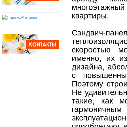
многоэтажны
квартиры.
Сэндвич-пане
теплоизоляц
скоростью мо
именно, их и
дизайна, абсо
с повышенны
Поэтому строи
Не удивительн
такие, как м
гармонич
эксплуатац
приобретают 