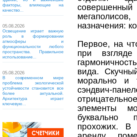
совершенный 
факторы, влияющие на
качество...
мегаполисов
назначения: к
05.08.2026
Освещение играет важную
роль в формировании
атмосферы и
Первое, на ч
функциональности любого
при взгляд
пространства. Правильное
использование...
гармоничност
вида. Скучны
05.08.2026
В современном мире
морально и т
проблема экологической
сэндвич-па
устойчивости становится все
более актуальной.
отрицательно
Архитектура играет
ключевую...
элементы м
буквально 
прохожих. В 
аренду пом