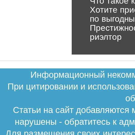
Что такое 
Хотите при
по выгодн
Престижнос
риэлтор
Информационный некомме
При цитировании и использова
об
Статьи на сайт добавляются 
нарушены - обратитесь к ад
Для размещения своих интересн