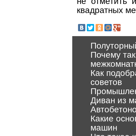
не отметить 
квадратных ме
Полуторный
Почему та
межкомнат
Как подобр
советов
Промышленн
Диван из м
Автобетон
Какие осно
машин