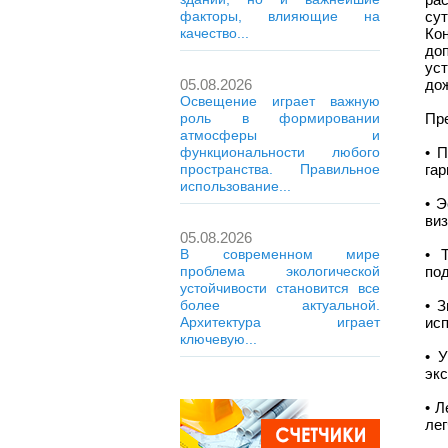
факторы, влияющие на
су
качество...
Ко
до
ус
05.08.2026
дож
Освещение играет важную
роль в формировании
Пр
атмосферы и
функциональности любого
• 
пространства. Правильное
гар
использование...
• 
виз
05.08.2026
В современном мире
• 
проблема экологической
по
устойчивости становится все
более актуальной.
• 
Архитектура играет
исп
ключевую...
• 
эк
• 
лег