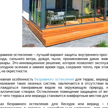
рамное остекление – лучший вариант защиты внутреннего прост
лода, сильного ветра, дождя, пыли, проникновения диких жив
шкары. Это инновационное решение, которое позволяет эксплу
олодное осеннее и зимнее время года, сохраняя тепло, при эт
 на окрестности.
новная особенность
безрамного остекления
для террас, веранд
 названия таких оконных систем, заключается в отсутствии 
слаждаться панорамным видом на окружающую природу, н
таллические створки. Остекленное помещение защищено от вет
т чего терраса или веранда становится комфортным местом для
каз безрамного остекления для беседок или веранд – п
сположенного в регионе с нестабильным климатом, для кот