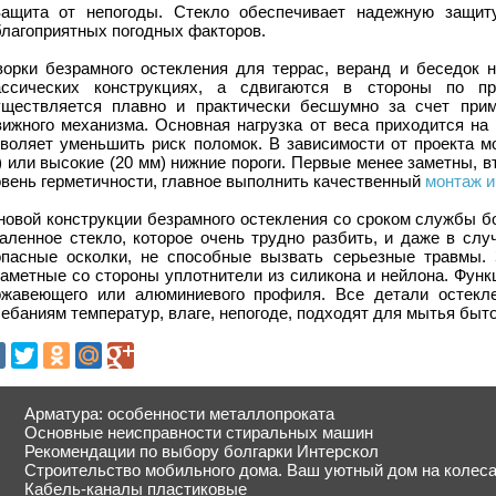
Защита от непогоды. Стекло обеспечивает надежную защиту
благоприятных погодных факторов.
ворки безрамного остекления для террас, веранд и беседок н
ассических конструкциях, а сдвигаются в стороны по п
уществляется плавно и практически бесшумно за счет прим
вижного механизма. Основная нагрузка от веса приходится на 
зволяет уменьшить риск поломок. В зависимости от проекта мо
) или высокие (20 мм) нижние пороги. Первые менее заметны, 
овень герметичности, главное выполнить качественный
монтаж и
новой конструкции безрамного остекления со сроком службы б
каленное стекло, которое очень трудно разбить, и даже в сл
опасные осколки, не способные вызвать серьезные травмы. 
заметные со стороны уплотнители из силикона и нейлона. Фун
ржавеющего или алюминиевого профиля. Все детали остекле
ебаниям температур, влаге, непогоде, подходят для мытья быт
Арматура: особенности металлопроката
Основные неисправности стиральных машин
Рекомендации по выбору болгарки Интерскол
Строительство мобильного дома. Ваш уютный дом на колес
Кабель-каналы пластиковые