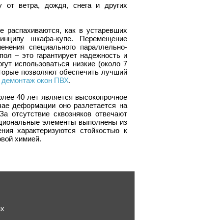
 от ветра, дождя, снега и других
е распахиваются, как в устаревших
ринципу шкафа-купе. Перемещение
енения специального параллельно-
пол – это гарантирует надежность и
гут использоваться низкие (около 7
вторые позволяют обеспечить лучший
 демонтаж окон ПВХ
.
олее 40 лет является высокопрочное
учае деформации оно разлетается на
За отсутствие сквозняков отвечают
кциональные элементы выполнены из
ния характеризуются стойкостью к
овой химией.
ах