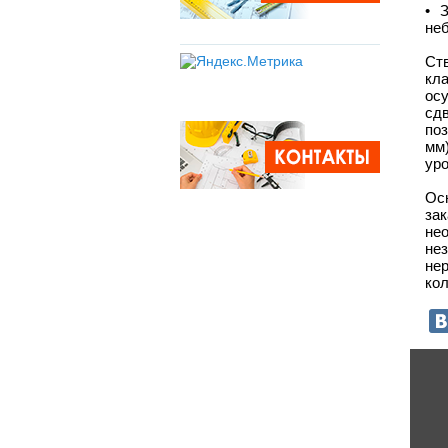
• 
не
Ст
кл
ос
сд
по
мм
ур
Ос
за
не
не
не
кол