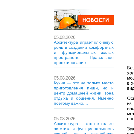
05.08.2026
Архитектура играет ключевую
роль в создании комфортных
и функциональных жилых
пространств. Правильное
проектирование...
Без
хо
05.08.2026
мо
Кухня — это не только место
в х
приготовления пищи, но и
вид
центр домашней жизни, зона
отдыха и общения. Именно
Ос
поэтому важно,...
из
на
ме
05.08.2026
сче
Архитектура — это не только
эстетика и функциональность
За
зданий, но и важнейшие
ра