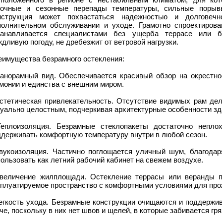
точные и сезонные перепады температуры, сильные порывы
нструкция может похвастаться надежностью и долговеч
полнительном обслуживании и уходе. Грамотно спроектирова
танавливается специалистами без ущерба террасе или б
дливую погоду, не дребезжит от ветровой нагрузки.
еимущества безрамного остекления:
Панорамный вид. Обеспечивается красивый обзор на окрестно
монии и единства с внешним миром.
Эстетическая привлекательность. Отсутствие видимых рам дел
уально целостным, подчеркивая архитектурные особенности зд
Теплоизоляция. Безрамные стеклопакеты достаточно непло
ддерживать комфортную температуру внутри в любой сезон.
Звукоизоляция. Частично поглощается уличный шум, благода
ользовать как летний рабочий кабинет на свежем воздухе.
Увеличение жилплощади. Остекление террасы или веранды п
сплуатируемое пространство с комфортными условиями для про
Легкость ухода. Безрамные конструкции очищаются и поддержи
че, поскольку в них нет швов и щелей, в которые забивается гря