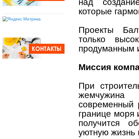
над создани
которые гармо
Проекты Бал
только высо
продуманным 
Миссия комп
При строител
жемчужина 
современный р
границе моря 
получится о
уютную жизнь 