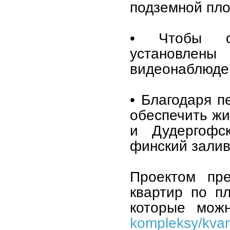
подземной пло
• Чтобы об
установлены
видеонаблюде
• Благодаря п
обеспечить ж
и Дудергофс
финский залив
Проектом пре
квартир по п
которые мож
kompleksy/kvart