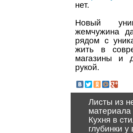
нет.
Новый уник
жемчужина да
рядом с уник
жить в совр
магазины и д
рукой.
Листы из н
материала
Кухня в ст
глубинки у