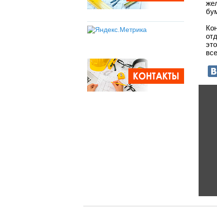
же
бум
Кон
от
эт
все