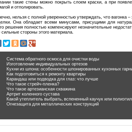
лании такие стены можно покрыть слоем краски, а при появле
агой и отполировать.
ечно, нельзя с полной уверенностью утверждать, что вагонка 
делки. Она обладает всеми минусами, присущими для натура
ого решения полностью компенсируют незначительные недостатк
 сильные стороны этого материала.
Система обратного осмоса для очистки воды
Изготовление индивидуальных ортезов
Кухни из шпона: особенности шпонированных кухонных гарн
Как подготовиться к ремонту квартиры
Карандаш или подводка для глаз: что лучше
Что такое стрейч-пленка?
Что такое артезианская скважина
Артрит коленного сустава
Какой утеплитель выбрать, вспененный каучук или полиэти
Огнезащита для металлических конструкций