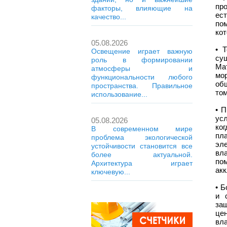
пр
факторы, влияющие на
ес
качество...
пом
кот
05.08.2026
• 
Освещение играет важную
су
роль в формировании
Мат
атмосферы и
мо
функциональности любого
об
пространства. Правильное
том
использование...
• 
ус
05.08.2026
ко
В современном мире
пл
проблема экологической
эл
устойчивости становится все
вл
более актуальной.
по
Архитектура играет
ак
ключевую...
• Б
и 
за
це
вл