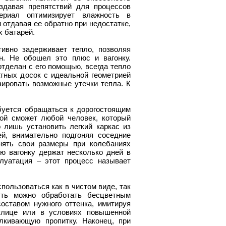
здавая препятствий для процессов
ериал оптимизирует влажность в
 отдавая ее обратно при недостатке,
х батарей.
тивно задерживает тепло, позволяя
н. Не обошел это плюс и вагонку.
отделан с его помощью, всегда тепло
тных досок с идеальной геометрией
зировать возможные утечки тепла. К
буется обращаться к дорогостоящим
ой сможет любой человек, который
 лишь установить легкий каркас из
й, внимательно подгоняя соседние
нять свои размеры при колебаниях
ю вагонку держат несколько дней в
луатация – этот процесс называет
пользоваться как в чистом виде, так
сть можно обработать бесцветным
ставом нужного оттенка, имитируя
улице или в условиях повышенной
лкивающую пропитку. Наконец, при