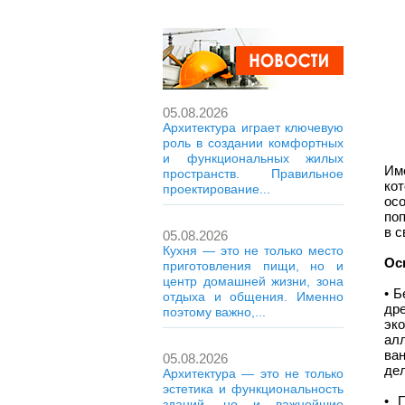
05.08.2026
Архитектура играет ключевую
роль в создании комфортных
и функциональных жилых
Им
пространств. Правильное
ко
проектирование...
ос
по
в с
05.08.2026
Кухня — это не только место
Ос
приготовления пищи, но и
центр домашней жизни, зона
• 
отдыха и общения. Именно
др
поэтому важно,...
эк
ал
ван
05.08.2026
дел
Архитектура — это не только
эстетика и функциональность
• 
зданий, но и важнейшие