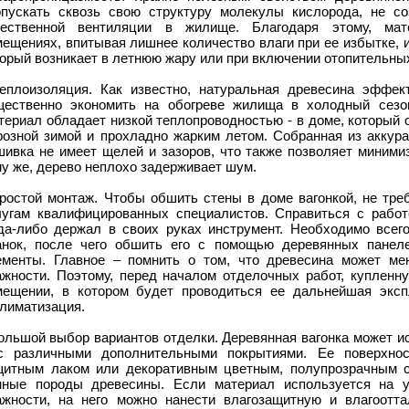
опускать сквозь свою структуру молекулы кислорода, не со
тественной вентиляции в жилище. Благодаря этому, мат
ещениях, впитывая лишнее количество влаги при ее избытке, и
орый возникает в летнюю жару или при включении отопительны
Теплоизоляция. Как известно, натуральная древесина эффек
щественно экономить на обогреве жилища в холодный сезо
ериал обладает низкой теплопроводностью - в доме, который 
розной зимой и прохладно жарким летом. Собранная из аккура
шивка не имеет щелей и зазоров, что также позволяет миними
у же, дерево неплохо задерживает шум.
Простой монтаж. Чтобы обшить стены в доме вагонкой, не тре
лугам квалифицированных специалистов. Справиться с работ
гда-либо держал в своих руках инструмент. Необходимо всего
анок, после чего обшить его с помощью деревянных панеле
ементы. Главное – помнить о том, что древесина может ме
ажности. Поэтому, перед началом отделочных работ, купленну
мещении, в котором будет проводиться ее дальнейшая эксп
климатизация.
ольшой выбор вариантов отделки. Деревянная вагонка может ис
с различными дополнительными покрытиями. Ее поверхно
щитным лаком или декоративным цветным, полупрозрачным со
нные породы древесины. Если материал используется на 
ажности, на него можно нанести влагозащитную и влагоотта