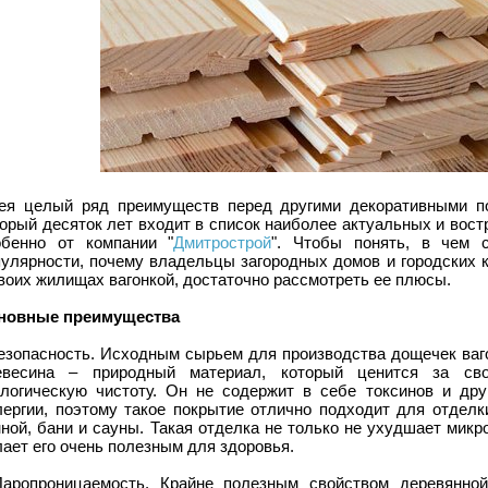
ея целый ряд преимуществ перед другими декоративными по
торый десяток лет входит в список наиболее актуальных и вос
обенно от компании "
Дмитрострой
". Чтобы понять, в чем 
пулярности, почему владельцы загородных домов и городских 
воих жилищах вагонкой, достаточно рассмотреть ее плюсы.
новные преимущества
Безопасность. Исходным сырьем для производства дощечек ваг
евесина – природный материал, который ценится за сво
ологическую чистоту. Он не содержит в себе токсинов и др
лергии, поэтому такое покрытие отлично подходит для отделк
ной, бани и сауны. Такая отделка не только не ухудшает микр
ает его очень полезным для здоровья.
Паропроницаемость. Крайне полезным свойством деревянной