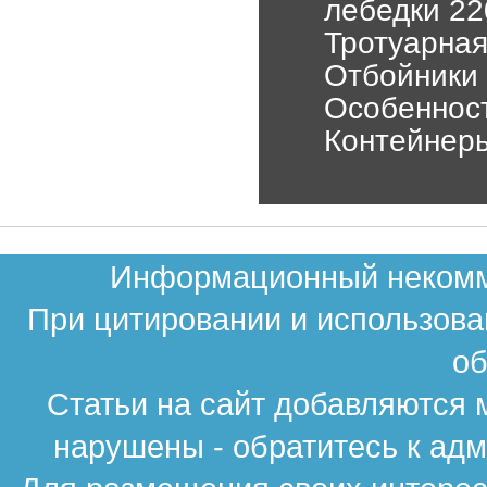
лебедки 22
Тротуарная
Отбойники 
Особенност
Контейнеры
Информационный некомме
При цитировании и использова
об
Статьи на сайт добавляются 
нарушены - обратитесь к ад