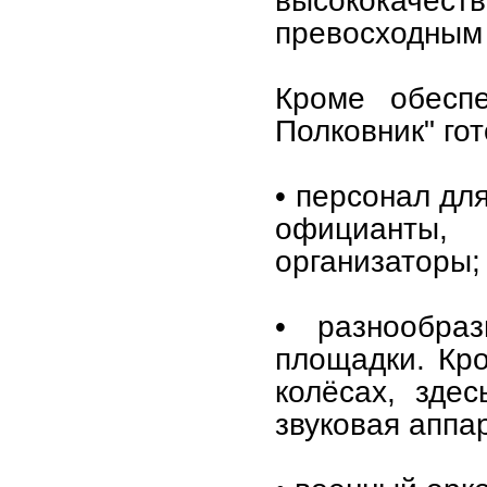
высококаче
превосходным 
Кроме обеспе
Полковник" го
• персонал дл
официанты,
организаторы;
• разнообра
площадки. Кро
колёсах, зде
звуковая аппа