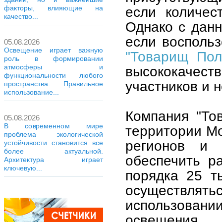
факторы, влияющие на
если количес
качество...
Однако с данн
если восполь
05.08.2026
Освещение играет важную
"Товарищ Пол
роль в формировании
атмосферы и
высококачест
функциональности любого
участников и 
пространства. Правильное
использование...
Компания "То
05.08.2026
В современном мире
территории Мо
проблема экологической
регионов и 
устойчивости становится все
более актуальной.
обеспечить р
Архитектура играет
ключевую...
порядка 25 т
осуществля
использовани
освещения.