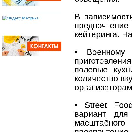
В зависимост
предпочтени
кейтеринга. Н
• Военному 
приготовле
полевые кухн
количество вк
организаторам
• Street Foo
вариант для
масштабног
предпочтение 