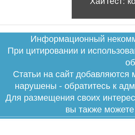
ХайТест: к
Информационный некомме
При цитировании и использова
об
Статьи на сайт добавляются 
нарушены - обратитесь к ад
Для размещения своих интересн
вы также можете