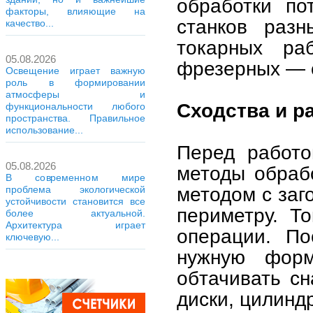
обработки по
факторы, влияющие на
станков разн
качество...
токарных ра
05.08.2026
фрезерных — 
Освещение играет важную
роль в формировании
атмосферы и
Сходства и р
функциональности любого
пространства. Правильное
использование...
Перед работо
05.08.2026
методы обраб
В современном мире
методом с заг
проблема экологической
устойчивости становится все
периметру. Т
более актуальной.
Архитектура играет
операции. По
ключевую...
нужную форм
обтачивать сн
диски, цилинд