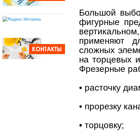
Большой выбо
фигурные пре
вертикальном
применяют д
сложных элеме
на торцевых и
Фрезерные раб
• расточку диа
• прорезку кан
• торцовку;