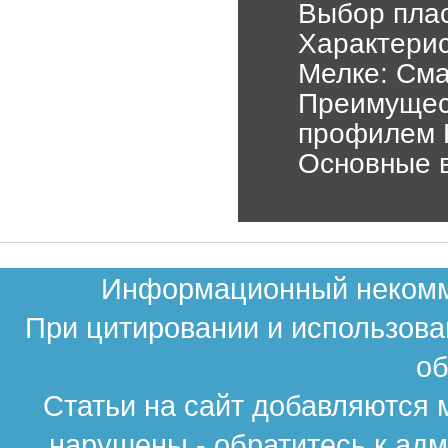
Выбор пла
Характерис
Мелке: Сма
Преимущес
профилем 
Основные в
Информационный некомме
При цитировании и использова
об
Статьи на сайт добавляются 
нарушены - обратитесь к ад