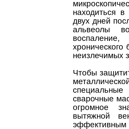
микроскопиче
находиться в
двух дней пос
альвеолы в
воспаление
хронического 
неизлечимых 
Чтобы защитит
металлическ
специальные
сварочные ма
огромное зн
вытяжной ве
эффективным 