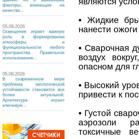
являются усло
факторы, влияющие на
качество...
• Жидкие бры
05.08.2026
нанести ожоги
Освещение играет важную
роль в формировании
атмосферы и
• Сварочная д
функциональности любого
пространства. Правильное
воздух вокру
использование...
опасном для г
05.08.2026
В современном мире
• Высокий уро
проблема экологической
устойчивости становится все
привести к по
более актуальной.
Архитектура играет
ключевую...
• Густой свар
аэрозоли р
токсичные в