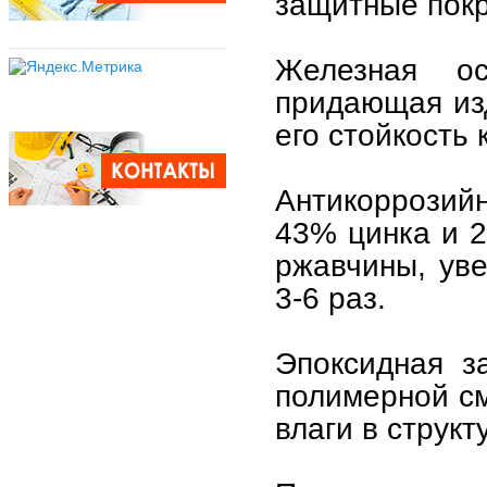
защитные покр
Железная о
придающая из
его стойкость
Антикоррозий
43% цинка и 
ржавчины, ув
3-6 раз.
Эпоксидная з
полимерной с
влаги в структ