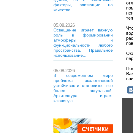
от
факторы, влияющие на
пом
качество...
не
теп
05.08.2026
Чт
Освещение играет важную
во
роль в формировании
рас
атмосферы и
пов
функциональности любого
пространства. Правильное
Ок
использование...
пер
По
05.08.2026
Ва
В современном мире
вн
проблема экологической
устойчивости становится все
более актуальной.
Архитектура играет
ключевую...