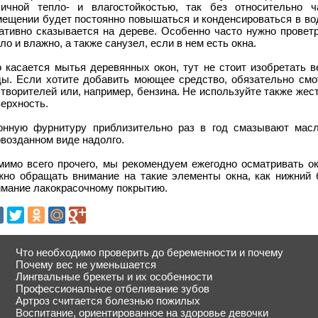
личной тепло- и влагостойкостью, так без относительно 
ещении будет постоянно повышаться и конденсироваться в вод
гативно сказывается на дереве. Особенно часто нужно проветр
ло и влажно, а также санузел, если в нем есть окна.
о касается мытья деревянных окон, тут не стоит изобретать 
ды. Если хотите добавить моющее средство, обязательно смот
творителей или, например, бензина. Не используйте также жест
ерхность.
онную фурнитуру приблизительно раз в год смазывают масл
возданном виде надолго.
мимо всего прочего, мы рекомендуем ежегодно осматривать о
жно обращать внимание на такие элементы окна, как нижний 
имание лакокрасочному покрытию.
Что необходимо проверить до беременности и почему
Почему вес не уменьшается
Лингвальные брекеты и их особенности
Профессиональное отбеливание зубов
Артроз считается болезнью пожилых
Воспитание, ориентированное на здоровье девочки