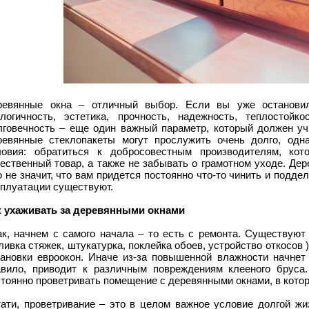
ревянные окна – отличный выбор. Если вы уже остановил
ологичность, эстетика, прочность, надежность, теплостойк
лговечность – еще один важный параметр, который должен уч
ревянные стеклопакеты могут прослужить очень долго, одн
ловия: обратиться к добросовестным производителям, кот
ественный товар, а также не забывать о грамотном уходе. Де
 не значит, что вам придется постоянно что-то чинить и подде
сплуатации существуют.
к ухаживать за деревянными окнами
ак, начнем с самого начала – то есть с ремонта. Существую
ливка стяжек, штукатурка, поклейка обоев, устройство откосов 
тановки евроокон. Иначе из-за повышенной влажности начнет 
авило, приводит к различным повреждениям клееного бруса.
стоянно проветривать помещение с деревянными окнами, в кото
тати, проветривание – это в целом важное условие долгой жи