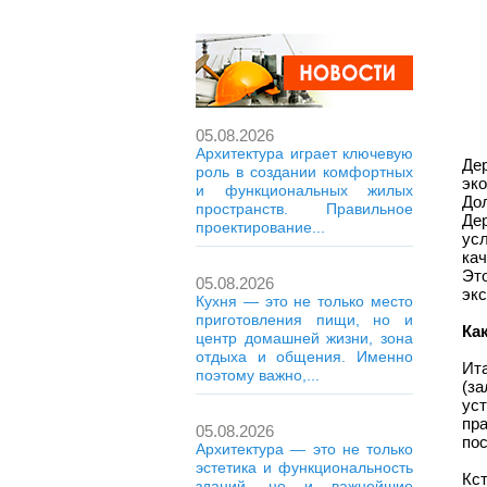
05.08.2026
Архитектура играет ключевую
Де
роль в создании комфортных
эк
и функциональных жилых
До
пространств. Правильное
Де
проектирование...
ус
кач
Это
05.08.2026
эк
Кухня — это не только место
приготовления пищи, но и
Ка
центр домашней жизни, зона
отдыха и общения. Именно
Ит
поэтому важно,...
(за
ус
пр
05.08.2026
по
Архитектура — это не только
эстетика и функциональность
Кс
зданий, но и важнейшие