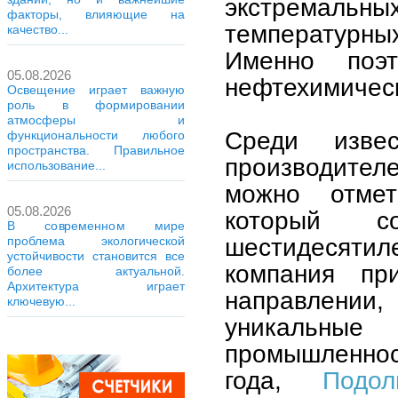
экстремал
факторы, влияющие на
температурн
качество...
Именно поэ
05.08.2026
нефтехимичес
Освещение играет важную
роль в формировании
атмосферы и
Среди изв
функциональности любого
пространства. Правильное
производителе
использование...
можно отмет
05.08.2026
который с
В современном мире
шестидесятил
проблема экологической
устойчивости становится все
компания пр
более актуальной.
Архитектура играет
направлении,
ключевую...
уникальные
промышленнос
года,
Подо