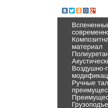
Вспененны
современно
Композитн
материал
Полиурета
Акустичес
Воздушно-п
модификац
Ручные тал
преимущес
Преимущест
Грузоподъе