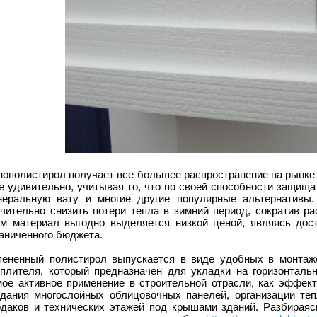
нополистирол получает все большее распространение на рынке
е удивительно, учитывая то, что по своей способности защища
неральную вату и многие другие популярные альтернативы.
ачительно снизить потери тепла в зимний период, сократив р
ом материал выгодно выделяется низкой ценой, являясь дос
аниченного бюджета.
пененный полистирол выпускается в виде удобных в монтаже
еплителя, который предназначен для укладки на горизонталь
мое активное применение в строительной отрасли, как эффект
здания многослойных облицовочных панелей, организации те
рдаков и технических этажей под крышами зданий. Разбираяс