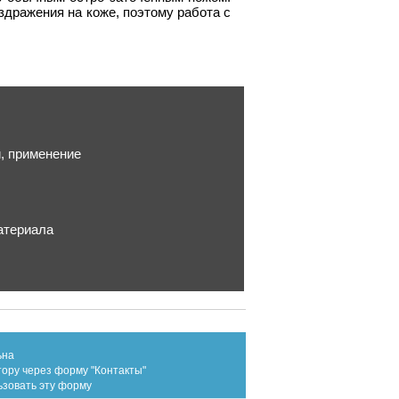
аздражения на коже, поэтому работа с
, применение
атериала
ьна
тору через форму "Контакты"
ьзовать эту форму