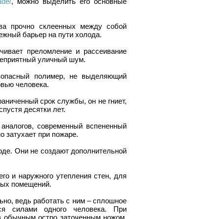
ade/
, можно выделить его основные
тва прочно склеенных между собой
ежный барьер на пути холода.
чивает преломление и рассеивание
 неприятный уличный шум.
зопасный полимер, не выделяющий
овью человека.
аниченный срок службы, он не гниет,
спустя десятки лет.
 аналогов, современный вспененный
о затухает при пожаре.
воде. Они не создают дополнительной
го и наружного утепления стен, для
лых помещений.
ьно, ведь работать с ним – сплошное
ся силами одного человека. При
в обычным остро заточенным ножом.