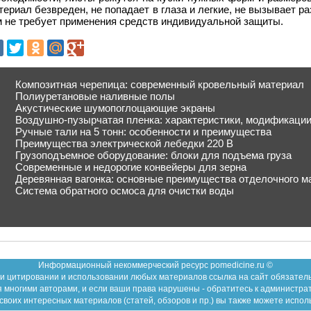
ериал безвреден, не попадает в глаза и легкие, не вызывает р
м не требует применения средств индивидуальной защиты.
Композитная черепица: современный кровельный материал
Полиуретановые наливные полы
Акустические шумопоглощающие экраны
Воздушно-пузырчатая пленка: характеристики, модификации
Ручные тали на 5 тонн: особенности и преимущества
Преимущества электрической лебедки 220 В
Грузоподъемное оборудование: блоки для подъема груза
Современные и недорогие конвейеры для зерна
Деревянная вагонка: основные преимущества отделочного м
Система обратного осмоса для очистки воды
Информационный некоммерческий ресурс pomedicine.ru ©
и цитировании и использовании любых материалов ссылка на сайт обязател
 многими авторами, и если ваши права нарушены - обратитесь к администра
воих интересных материалов (статей, обзоров и пр.) вы также можете испол