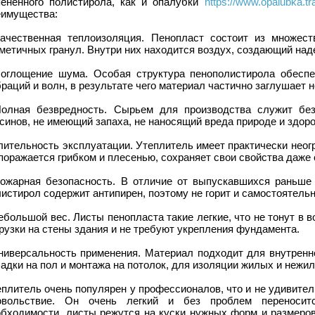
пененного полистирола, как и опалубки
https://www.opalubka.tr
еимущества:
Качественная теплоизоляция. Пенопласт состоит из множес
метичных гранул. Внутри них находится воздух, создающий над
Поглощение шума. Особая структура пенополистирола обеспе
раций и волн, в результате чего материал частично заглушает
Полная безвредность. Сырьем для производства служит бе
синов, не имеющий запаха, не наносящий вреда природе и здор
лительность эксплуатации. Утеплитель имеет практически неогр
поражается грибком и плесенью, сохраняет свои свойства даже 
Пожарная безопасность. В отличие от выпускавшихся раньше
истирол содержит антипирен, поэтому не горит и самостоятельн
ебольшой вес. Листы пенопласта такие легкие, что не тонут в 
рузки на стены здания и не требуют укрепления фундамента.
Универсальность применения. Материал подходит для внутренне
адки на пол и монтажа на потолок, для изоляции жилых и нежи
плитель очень популярен у профессионалов, что и не удивител
овольствие. Он очень легкий и без проблем переносит
обходимости, листы режутся на куски нужных форм и размеро