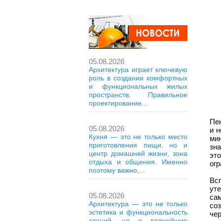
05.08.2026
Архитектура играет ключевую
роль в создании комфортных
и функциональных жилых
пространств. Правильное
проектирование...
Пе
05.08.2026
и н
Кухня — это не только место
ми
приготовления пищи, но и
зн
центр домашней жизни, зона
эт
отдыха и общения. Именно
огр
поэтому важно,...
Вс
ут
05.08.2026
са
Архитектура — это не только
со
эстетика и функциональность
че
зданий, но и важнейшие