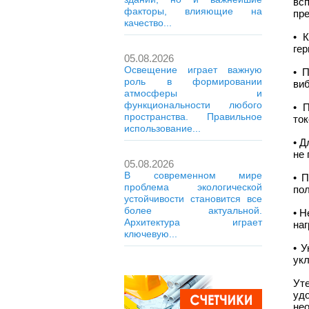
вс
факторы, влияющие на
пр
качество...
• 
гер
05.08.2026
Освещение играет важную
• 
роль в формировании
виб
атмосферы и
функциональности любого
• 
пространства. Правильное
ток
использование...
• Д
не 
05.08.2026
В современном мире
• 
проблема экологической
пол
устойчивости становится все
более актуальной.
• Н
Архитектура играет
наг
ключевую...
• 
укл
Уте
уд
не