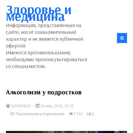
Здоровье и
медицина
Информация, представленная на
сайте, носит ознакомительный
характер и не является публичной
офертой.
Имеются противопоказания,
необходимо проконсультироваться
со специалистом.
Алкоголизм у подростков
1234554321
24-апр, 2015, 13:27
Токсикология и Наркомания
7 114
0