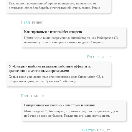
Ева, верно: своевременный прием препаратов, независимо от
остальных способов борьбы с гипертонией, очень важен. Равно
Нелли
пишет:
Как справиться с изжогой без лекарств
Применение таких современных ингибиторов, как Рабепразол-СЗ,
позволяет устранить напрочь изжогу на долгий период
Руслан
пишет:
У «Виагры» наиболее выражены побочные эффекты по
сравнению с аналогичными препаратами
Хоть я тоже уже давно пью для известного дела Силденафил-СЗ, в
общем из-за цены, но тех "ужасных" побочек у
Гретта
пишет:
Гипертоническая болезнь - симптомы и лечение
Моксонидин-СЗ, бесспорно, хорошее средство от давления. Да и
побочек от него не бывает. Только мы его однократно пьем.
Анастасия
пишет: