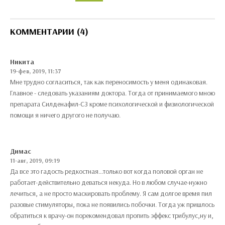
КОММЕНТАРИИ (4)
Никита
19-фев, 2019, 11:37
Мне трудно согласиться, так как переносимость у меня одинаковая.
Главное - следовать указаниям доктора. Тогда от принимаемого мною
препарата Силденафил-СЗ кроме психологической и физиологической
помощи я ничего другого не получаю.
Димас
11-авг, 2019, 09:19
Да все это гадость редкостная...только вот когда половой орган не
работает-действительно деваться некуда. Но в любом случае-нужно
лечиться, а не просто маскировать проблему. Я сам долгое время пил
разовые стимуляторы, пока не появились побочки. Тогда уж пришлось
обратиться к врачу-он порекомендовал пропить эффекс трибулус,ну и,