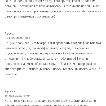
конечно, больше двигаться для лучшего притока крови к половым
органам. Постепенно все пришло в норму и я уже давно не принимаю
различные стимуляторы потенции,так как у меня все заработало снова
само,прям выдохнул с облегчением)
Руслан
09-июл, 2020, 18:14
Не нужно забывать, что виагра, как и препараты силденафила в целом
- это лекарство. Да, очень эффективное, быстрое, помогающее
подавляющему большинству мужчин с проблемами в известном
отношении. И у любого лекарства есть и побочные эффекты, и
противопоказания. Я соблюдаю дозу, по большей части принимаю
силденафил-сз (намного дешевле), побочных явлений практически не
чувствую.
Руслан
16-июл, 2022, 18:09
Хоть я тоже уже давно пью для известного дела Силденафил-СЗ, в
общем из-за цены, но тех "ужасных" побочек у меня не было,