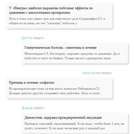
У «Виагры» наиболее выражены побочные эффекты по
сравнению с аналогичными препаратами
Хоть я тоже уже давно пью для известного дела Силденафил-СЗ, в
общем из-за цены, но тех "ужасных" побочек у
Гретта
пишет:
Гипертоническая болезнь - симптомы и лечение
Моксонидин-СЗ, бесспорно, хорошее средство от давления. Да и
побочек от него не бывает. Только мы его однократно пьем.
Анастасия
пишет:
Причины и лечение эзофагита
Из препаратов мне тоже лучше всего помогает Рабепразол-СЗ.
Дольше многих других сохраняет свое действие. Хоть и стоит
Давид
пишет:
Дапоксетин, задержка преждевременной эякуляции
Препарат хороший, продлевающий. Если надо, чтобы было 1 раз, но
долго, поможет. Если надо несколько раз, и каждый раз