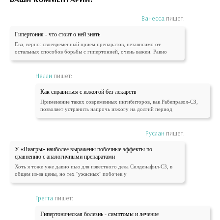
Ванесса
пишет:
Гипертония - что стоит о ней знать
Ева, верно: своевременный прием препаратов, независимо от
остальных способов борьбы с гипертонией, очень важен. Равно
Нелли
пишет:
Как справиться с изжогой без лекарств
Применение таких современных ингибиторов, как Рабепразол-СЗ,
позволяет устранить напрочь изжогу на долгий период
Руслан
пишет:
У «Виагры» наиболее выражены побочные эффекты по
сравнению с аналогичными препаратами
Хоть я тоже уже давно пью для известного дела Силденафил-СЗ, в
общем из-за цены, но тех "ужасных" побочек у
Гретта
пишет:
Гипертоническая болезнь - симптомы и лечение