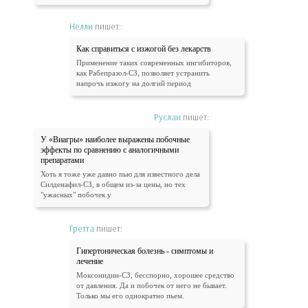
Нелли
пишет:
Как справиться с изжогой без лекарств
Применение таких современных ингибиторов,
как Рабепразол-СЗ, позволяет устранить
напрочь изжогу на долгий период
Руслан
пишет:
У «Виагры» наиболее выражены побочные
эффекты по сравнению с аналогичными
препаратами
Хоть я тоже уже давно пью для известного дела
Силденафил-СЗ, в общем из-за цены, но тех
"ужасных" побочек у
Гретта
пишет:
Гипертоническая болезнь - симптомы и
лечение
Моксонидин-СЗ, бесспорно, хорошее средство
от давления. Да и побочек от него не бывает.
Только мы его однократно пьем.