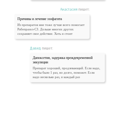
Анастасия
пишет:
Причины и лечение эзофагита
Из препаратов мне тоже лучше всего помогает
Рабепразол-СЗ. Дольше многих других
сохраняет свое действие. Хоть и стоит
Давид
пишет:
Дапоксетин, задержка преждевременной
эякуляции
Препарат хороший, продлевающий. Если надо,
чтобы было 1 раз, но долго, поможет. Если
надо несколько раз, и каждый раз