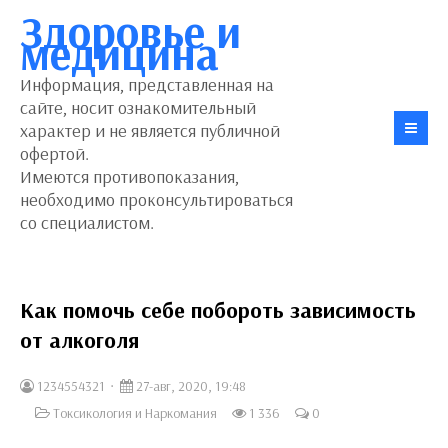
Здоровье и
медицина
Информация, представленная на
сайте, носит ознакомительный
характер и не является публичной
офертой.
Имеются противопоказания,
необходимо проконсультироваться
со специалистом.
Как помочь себе побороть зависимость
от алкоголя
1234554321
27-авг, 2020, 19:48
Токсикология и Наркомания
1 336
0