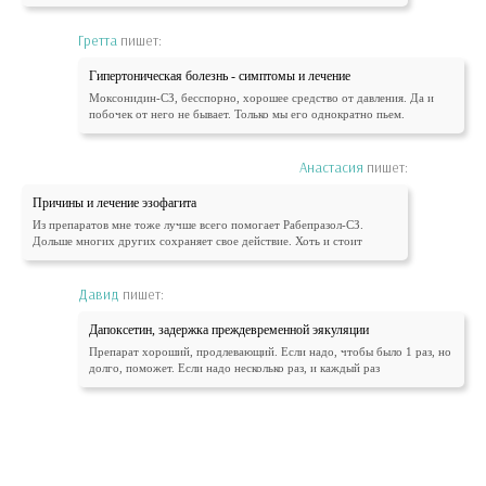
Гретта
пишет:
Гипертоническая болезнь - симптомы и лечение
Моксонидин-СЗ, бесспорно, хорошее средство от давления. Да и
побочек от него не бывает. Только мы его однократно пьем.
Анастасия
пишет:
Причины и лечение эзофагита
Из препаратов мне тоже лучше всего помогает Рабепразол-СЗ.
Дольше многих других сохраняет свое действие. Хоть и стоит
Давид
пишет:
Дапоксетин, задержка преждевременной эякуляции
Препарат хороший, продлевающий. Если надо, чтобы было 1 раз, но
долго, поможет. Если надо несколько раз, и каждый раз