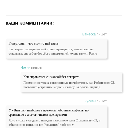
ВАШИ КОММЕНТАРИИ:
Ванесса
пишет:
Гипертония - что стоит о ней знать
Ева, верно: своевременный прием препаратов, независимо от
остальных способов борьбы с гипертонией, очень важен. Равно
Нелли
пишет:
Как справиться с изжогой без лекарств
Применение таких современных ингибиторов, как Рабепразол-СЗ,
позволяет устранить напрочь изжогу на долгий период
Руслан
пишет:
У «Виагры» наиболее выражены побочные эффекты по
сравнению с аналогичными препаратами
Хоть я тоже уже давно пью для известного дела Силденафил-СЗ, в
общем из-за цены, но тех "ужасных" побочек у