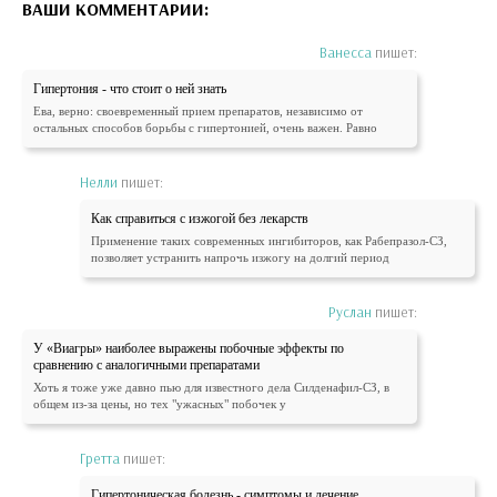
ВАШИ КОММЕНТАРИИ:
Ванесса
пишет:
Гипертония - что стоит о ней знать
Ева, верно: своевременный прием препаратов, независимо от
остальных способов борьбы с гипертонией, очень важен. Равно
Нелли
пишет:
Как справиться с изжогой без лекарств
Применение таких современных ингибиторов, как Рабепразол-СЗ,
позволяет устранить напрочь изжогу на долгий период
Руслан
пишет:
У «Виагры» наиболее выражены побочные эффекты по
сравнению с аналогичными препаратами
Хоть я тоже уже давно пью для известного дела Силденафил-СЗ, в
общем из-за цены, но тех "ужасных" побочек у
Гретта
пишет:
Гипертоническая болезнь - симптомы и лечение