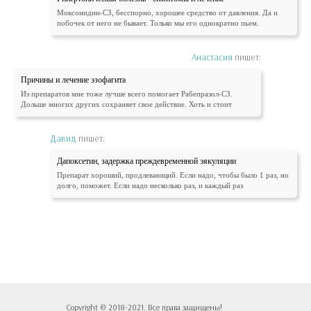
Моксонидин-СЗ, бесспорно, хорошее средство от давления. Да и
побочек от него не бывает. Только мы его однократно пьем.
Анастасия
пишет:
Причины и лечение эзофагита
Из препаратов мне тоже лучше всего помогает Рабепразол-СЗ.
Дольше многих других сохраняет свое действие. Хоть и стоит
Давид
пишет:
Дапоксетин, задержка преждевременной эякуляции
Препарат хороший, продлевающий. Если надо, чтобы было 1 раз, но
долго, поможет. Если надо несколько раз, и каждый раз
Copyright © 2018-2021. Все права защищены!