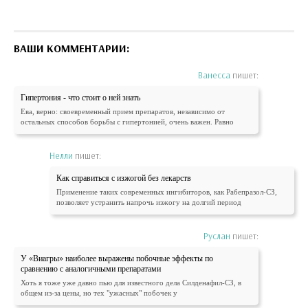
ВАШИ КОММЕНТАРИИ:
Ванесса
пишет:
Гипертония - что стоит о ней знать
Ева, верно: своевременный прием препаратов, независимо от
остальных способов борьбы с гипертонией, очень важен. Равно
Нелли
пишет:
Как справиться с изжогой без лекарств
Применение таких современных ингибиторов, как Рабепразол-СЗ,
позволяет устранить напрочь изжогу на долгий период
Руслан
пишет:
У «Виагры» наиболее выражены побочные эффекты по
сравнению с аналогичными препаратами
Хоть я тоже уже давно пью для известного дела Силденафил-СЗ, в
общем из-за цены, но тех "ужасных" побочек у