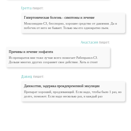
Гретта
пишет:
Гипертоническая болезнь - симптомы и лечение
Моксонидин-СЗ, бесспорно, хорошее средство от давления. Да и
побочек от него не бывает. Только мы его однократно пьем.
Анастасия
пишет:
Причины и лечение эзофагита
Из препаратов мне тоже лучше всего помогает Рабепразол-СЗ.
Дольше многих других сохраняет свое действие. Хоть и стоит
Давид
пишет:
Дапоксетин, задержка преждевременной эякуляции
Препарат хороший, продлевающий. Если надо, чтобы было 1 раз, но
долго, поможет. Если надо несколько раз, и каждый раз