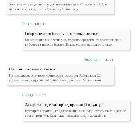
Хоть я тоже уже давно пью для известного дела Силденафил-СЗ, в
общем из-за цены, но тех "ужасных" побочек у
Гретта
пишет:
Гипертоническая болезнь - симптомы и лечение
Моксонидин-СЗ, бесспорно, хорошее средство от давления. Да и
побочек от него не бывает. Только мы его однократно пьем.
Анастасия
пишет:
Причины и лечение эзофагита
Из препаратов мне тоже лучше всего помогает Рабепразол-СЗ.
Дольше многих других сохраняет свое действие. Хоть и стоит
Давид
пишет:
Дапоксетин, задержка преждевременной эякуляции
Препарат хороший, продлевающий. Если надо, чтобы было 1 раз, но
долго, поможет. Если надо несколько раз, и каждый раз