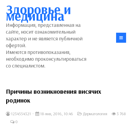
Здоровье и
медицина
Информация, представленная на
сайте, носит ознакомительный
характер и не является публичной
офертой.
Имеются противопоказания,
необходимо проконсультироваться
со специалистом.
Причины возникновения висячих
родинок
1234554321
18-янв, 2016, 10:46
Дерматология
3 768
0