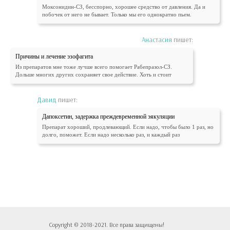
Моксонидин-СЗ, бесспорно, хорошее средство от давления. Да и
побочек от него не бывает. Только мы его однократно пьем.
Анастасия
пишет:
Причины и лечение эзофагита
Из препаратов мне тоже лучше всего помогает Рабепразол-СЗ.
Дольше многих других сохраняет свое действие. Хоть и стоит
Давид
пишет:
Дапоксетин, задержка преждевременной эякуляции
Препарат хороший, продлевающий. Если надо, чтобы было 1 раз, но
долго, поможет. Если надо несколько раз, и каждый раз
Copyright © 2018-2021. Все права защищены!