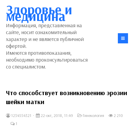
Здоровье и
медицина
Информация, представленная на
сайте, носит ознакомительный
характер и не является публичной
офертой.
Имеются противопоказания,
необходимо проконсультироваться
со специалистом.
Что способствует возникновению эрозии
шейки матки
1234554321
22-окт, 2018, 11:49
Гинекология
2 210
1