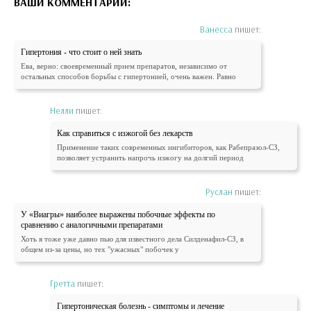
ВАШИ КОММЕНТАРИИ:
Ванесса
пишет:
Гипертония - что стоит о ней знать
Ева, верно: своевременный прием препаратов, независимо от
остальных способов борьбы с гипертонией, очень важен. Равно
Нелли
пишет:
Как справиться с изжогой без лекарств
Применение таких современных ингибиторов, как Рабепразол-СЗ,
позволяет устранить напрочь изжогу на долгий период
Руслан
пишет:
У «Виагры» наиболее выражены побочные эффекты по
сравнению с аналогичными препаратами
Хоть я тоже уже давно пью для известного дела Силденафил-СЗ, в
общем из-за цены, но тех "ужасных" побочек у
Гретта
пишет:
Гипертоническая болезнь - симптомы и лечение