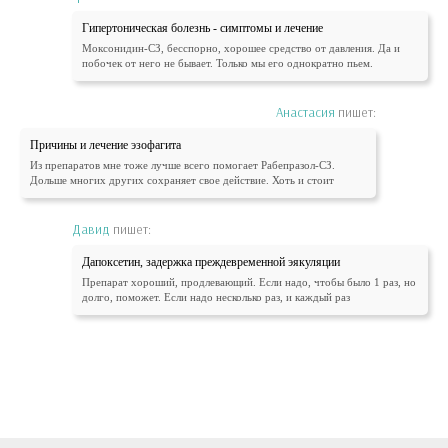
Гипертоническая болезнь - симптомы и лечение
Моксонидин-СЗ, бесспорно, хорошее средство от давления. Да и
побочек от него не бывает. Только мы его однократно пьем.
Анастасия
пишет:
Причины и лечение эзофагита
Из препаратов мне тоже лучше всего помогает Рабепразол-СЗ.
Дольше многих других сохраняет свое действие. Хоть и стоит
Давид
пишет:
Дапоксетин, задержка преждевременной эякуляции
Препарат хороший, продлевающий. Если надо, чтобы было 1 раз, но
долго, поможет. Если надо несколько раз, и каждый раз