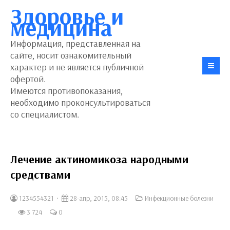
Здоровье и
медицина
Информация, представленная на
сайте, носит ознакомительный
характер и не является публичной
офертой.
Имеются противопоказания,
необходимо проконсультироваться
со специалистом.
Лечение актиномикоза народными
средствами
1234554321
28-апр, 2015, 08:45
Инфекционные болезни
3 724
0