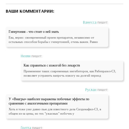
ВАШИ КОММЕНТАРИИ:
Ванесса
пишет:
Гипертония - что стоит о ней знать
Ева, верно: своевременный прием препаратов, независимо от
остальных способов борьбы с гипертонией, очень важен. Равно
Нелли
пишет:
Как справиться с изжогой без лекарств
Применение таких современных ингибиторов, как Рабепразол-СЗ,
позволяет устранить напрочь изжогу на долгий период
Руслан
пишет:
У «Виагры» наиболее выражены побочные эффекты по
сравнению с аналогичными препаратами
Хоть я тоже уже давно пью для известного дела Силденафил-СЗ, в
общем из-за цены, но тех "ужасных" побочек у
Гретта
пишет: